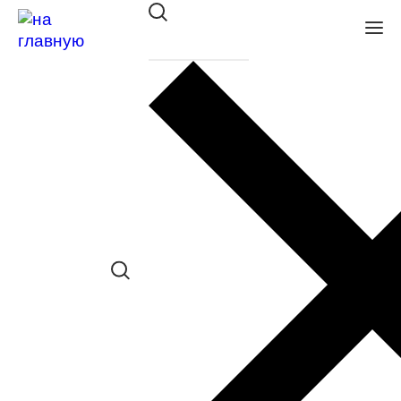
Оправа Megapolis 64 NERO
в наличии (Больше 5 шт.) *наличие
товара в конкретном салоне
необходимо уточнять отдельно
Сравнить товар
Поделиться в соц. сетях:
Заказать примерку