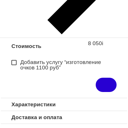
Закажите понравившуюся модель
в ближайший салон “Оптик-Экспресс”.
*Доступно для Республики
Башкортостан
8 050
i
Стоимость
Добавить услугу “изготовление
очков 1100 руб”
Характеристики
Доставка и оплата