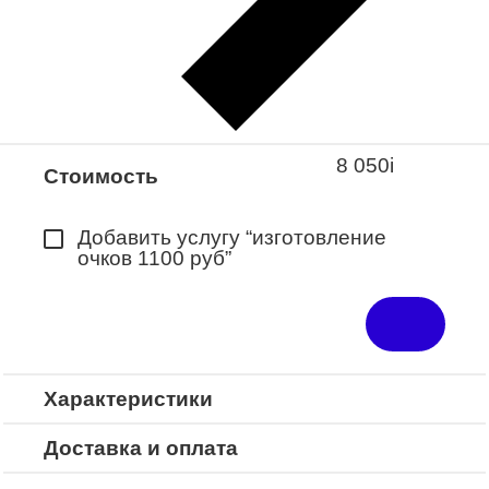
Закажите понравившуюся модель
в ближайший салон “Оптик-Экспресс”.
*Доступно для Республики
Башкортостан
8 050
i
Стоимость
Добавить услугу “изготовление
очков 1100 руб”
Характеристики
Доставка и оплата