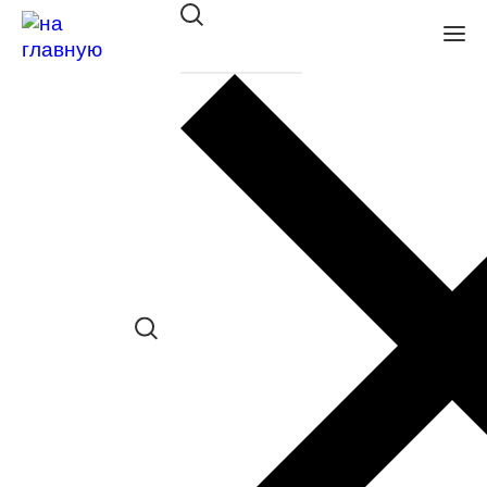
Оправа Megapolis 676 gold
в наличии (Осталась 1 шт.) *наличие
товара в конкретном салоне
необходимо уточнять отдельно
Сравнить товар
Поделиться в соц. сетях:
Заказать примерку