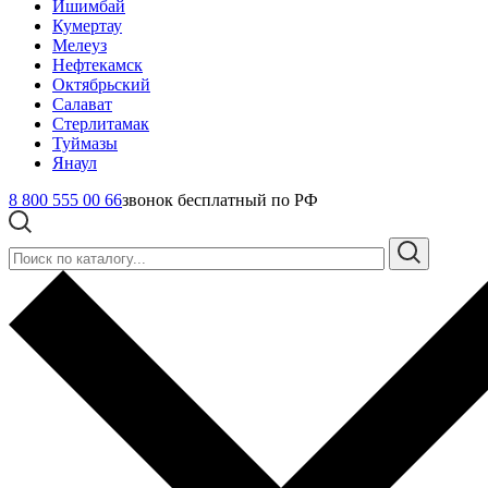
Ишимбай
Кумертау
Мелеуз
Нефтекамск
Октябрьский
Салават
Стерлитамак
Туймазы
Янаул
8 800 555 00 66
звонок бесплатный по РФ