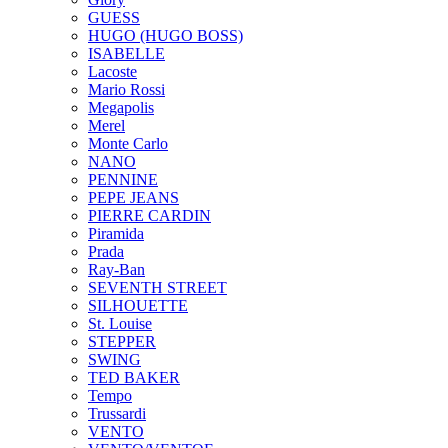
GUESS
HUGO (HUGO BOSS)
ISABELLE
Lacoste
Mario Rossi
Megapolis
Merel
Monte Carlo
NANO
PENNINE
PEPE JEANS
PIERRE CARDIN
Piramida
Prada
Ray-Ban
SEVENTH STREET
SILHOUETTE
St. Louise
STEPPER
SWING
TED BAKER
Tempo
Trussardi
VENTO