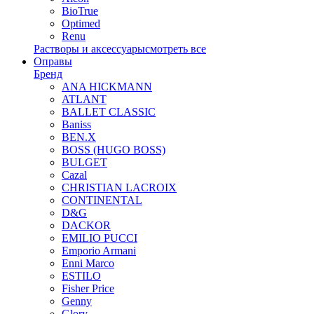
BioTrue
Optimed
Renu
Растворы и аксессуары
смотреть все
Оправы
Бренд
ANA HICKMANN
ATLANT
BALLET CLASSIC
Baniss
BEN.X
BOSS (HUGO BOSS)
BULGET
Cazal
CHRISTIAN LACROIX
CONTINENTAL
D&G
DACKOR
EMILIO PUCCI
Emporio Armani
Enni Marco
ESTILO
Fisher Price
Genny
Glory