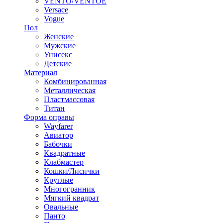
VENTO/VENTOE
Versace
Vogue
Пол
Женские
Мужские
Унисекс
Детские
Материал
Комбинированная
Металлическая
Пластмассовая
Титан
Форма оправы
Wayfarer
Авиатор
Бабочки
Квадратные
Клабмастер
Кошки/Лисички
Круглые
Многогранник
Мягкий квадрат
Овальные
Панто