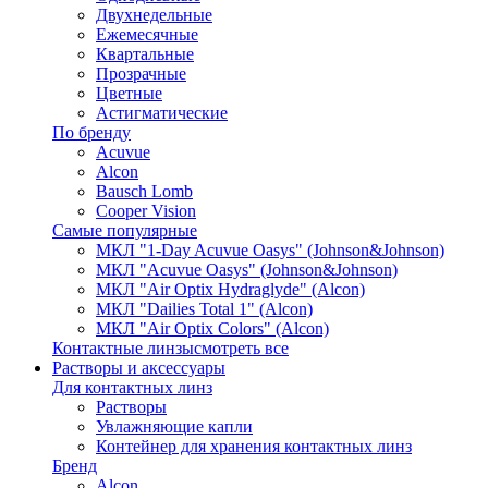
Двухнедельные
Ежемесячные
Квартальные
Прозрачные
Цветные
Астигматические
По бренду
Acuvue
Alcon
Bausch Lomb
Cooper Vision
Самые популярные
МКЛ "1-Day Acuvue Oasys" (Johnson&Johnson)
МКЛ "Acuvue Oasys" (Johnson&Johnson)
МКЛ "Air Optix Hydraglyde" (Alcon)
МКЛ "Dailies Total 1" (Alcon)
МКЛ "Air Optix Colors" (Alcon)
Контактные линзы
смотреть все
Растворы и аксессуары
Для контактных линз
Растворы
Увлажняющие капли
Контейнер для хранения контактных линз
Бренд
Alcon