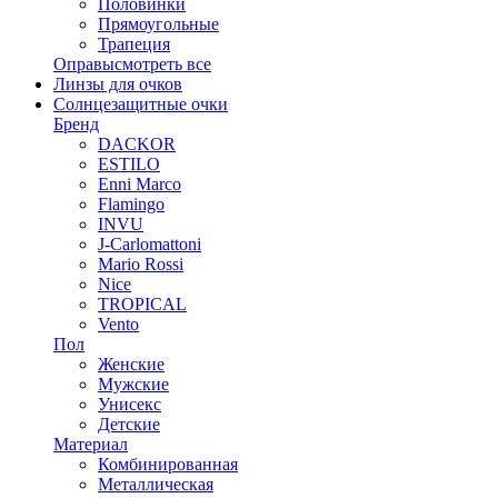
Половинки
Прямоугольные
Трапеция
Оправы
смотреть все
Линзы для очков
Солнцезащитные очки
Бренд
DACKOR
ESTILO
Enni Marco
Flamingo
INVU
J-Carlomattoni
Mario Rossi
Nice
TROPICAL
Vento
Пол
Женские
Мужские
Унисекс
Детские
Материал
Комбинированная
Металлическая