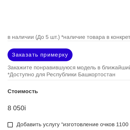
Optimed
Пластмассовая
Пластмассовая
(Johnson&Johnson)
Renu
Титан
 стопперы
Футляры для очков
МКЛ "Air Optix Hydraglyde"
(Alcon)
МКЛ "Dailies Total 1" (Alcon)
в наличии (До 5 шт.) *наличие товара в конк
МКЛ "Air Optix Colors" (Alcon)
Заказать примерку
Закажите понравившуюся модель в ближайший
*Доступно для Республики Башкортостан
Стоимость
8 050
i
Добавить услугу “изготовление очков 1100