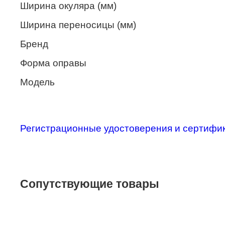
Ширина окуляра (мм)
Merel
Ширина переносицы (мм)
Monte Carlo
Бренд
NANO
Форма оправы
PENNINE
Модель
PEPE JEANS
PIERRE CARDIN
Piramida
Регистрационные удостоверения и сертифи
Prada
Ray-Ban
SEVENTH STREET
Сопутствующие товары
SILHOUETTE
St. Louise