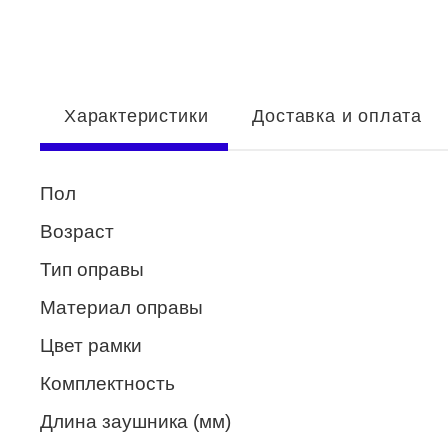
Enni Marco
ESTILO
Fisher Price
Характеристики
Доставка и оплата
Genny
Glory
Пол
GUESS
Возраст
HUGO (HUGO BOSS)
Тип оправы
ISABELLE
Материал оправы
Lacoste
Цвет рамки
Mario Rossi
Комплектность
Megapolis
Длина заушника (мм)