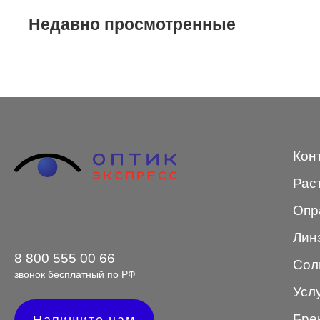
Недавно просмотренные
STEPPER
SWING
TED BAKER
Tempo
Trussardi
Кон
VENTO
Рас
VENTO/VENTOE
Опр
Versace
Лин
Vogue
8 800 555 00 66
Сол
звонок бесплатный по РФ
Усл
Форма оправы
Бре