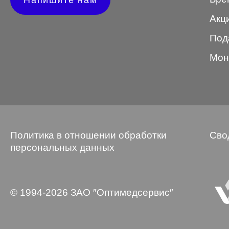
Напишите нам
Wayfarer
Акц
Авиатор
Под
Бабочки
Мон
Квадратные
Клабмастер
Кошки/Лисички
Политика в отношении обработки
Сво
Круглые
персональных данных
Многогранник
Мягкий квадрат
© 1994-2026 ЗАО ″Оптимедсервис″
Овальные
Панто