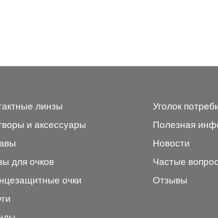
тактные линзы
Уголок потреб
творы и аксессуары
Полезная инф
авы
Новости
зы для очков
Частые вопро
нцезащитные очки
Отзывы
уги
нды