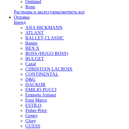
Optimed
Renu
Растворы и аксессуары
смотреть все
Оправы
Бренд
ANA HICKMANN
ATLANT
BALLET CLASSIC
Baniss
BEN.X
BOSS (HUGO BOSS)
BULGET
Cazal
CHRISTIAN LACROIX
CONTINENTAL
D&G
DACKOR
EMILIO PUCCI
Emporio Armani
Enni Marco
ESTILO
Fisher Price
Genny
Glory
GUESS