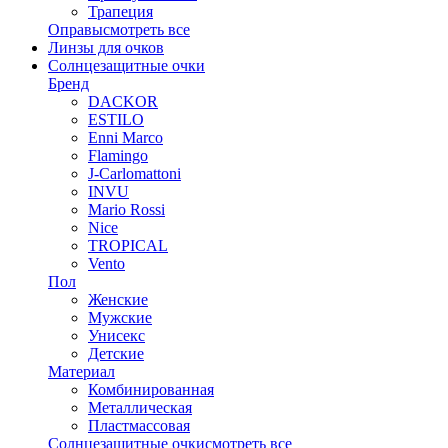
Трапеция
Оправы
смотреть все
Линзы для очков
Солнцезащитные очки
Бренд
DACKOR
ESTILO
Enni Marco
Flamingo
J-Carlomattoni
INVU
Mario Rossi
Nice
TROPICAL
Vento
Пол
Женские
Мужские
Унисекс
Детские
Материал
Комбинированная
Металлическая
Пластмассовая
Солнцезащитные очки
смотреть все