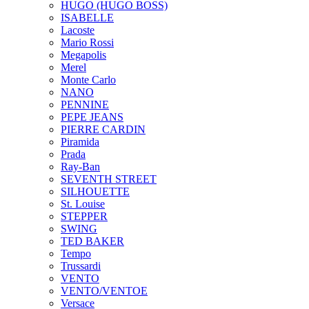
HUGO (HUGO BOSS)
ISABELLE
Lacoste
Mario Rossi
Megapolis
Merel
Monte Carlo
NANO
PENNINE
PEPE JEANS
PIERRE CARDIN
Piramida
Prada
Ray-Ban
SEVENTH STREET
SILHOUETTE
St. Louise
STEPPER
SWING
TED BAKER
Tempo
Trussardi
VENTO
VENTO/VENTOE
Versace