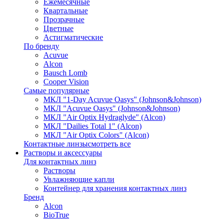
Ежемесячные
Квартальные
Прозрачные
Цветные
Астигматические
По бренду
Acuvue
Alcon
Bausch Lomb
Cooper Vision
Самые популярные
МКЛ "1-Day Acuvue Oasys" (Johnson&Johnson)
МКЛ "Acuvue Oasys" (Johnson&Johnson)
МКЛ "Air Optix Hydraglyde" (Alcon)
МКЛ "Dailies Total 1" (Alcon)
МКЛ "Air Optix Colors" (Alcon)
Контактные линзы
смотреть все
Растворы и аксессуары
Для контактных линз
Растворы
Увлажняющие капли
Контейнер для хранения контактных линз
Бренд
Alcon
BioTrue