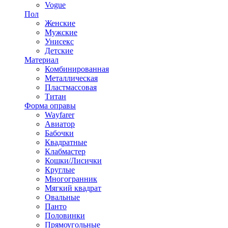
Vogue
Пол
Женские
Мужские
Унисекс
Детские
Материал
Комбинированная
Металлическая
Пластмассовая
Титан
Форма оправы
Wayfarer
Авиатор
Бабочки
Квадратные
Клабмастер
Кошки/Лисички
Круглые
Многогранник
Мягкий квадрат
Овальные
Панто
Половинки
Прямоугольные