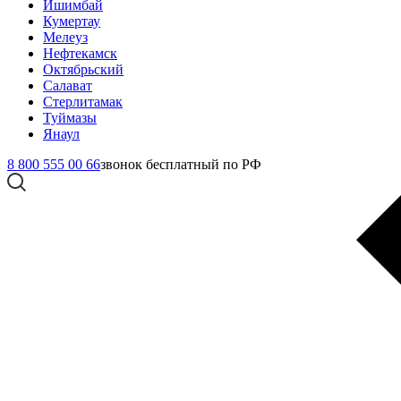
Ишимбай
Кумертау
Мелеуз
Нефтекамск
Октябрьский
Салават
Стерлитамак
Туймазы
Янаул
8 800 555 00 66
звонок бесплатный по РФ