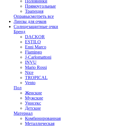
Половинки
Прямоугольные
Трапеция
Оправы
смотреть все
Линзы для очков
Солнцезащитные очки
Бренд
DACKOR
ESTILO
Enni Marco
Flamingo
J-Carlomattoni
INVU
Mario Rossi
Nice
TROPICAL
Vento
Пол
Женские
Мужские
Унисекс
Детские
Материал
Комбинированная
Металлическая