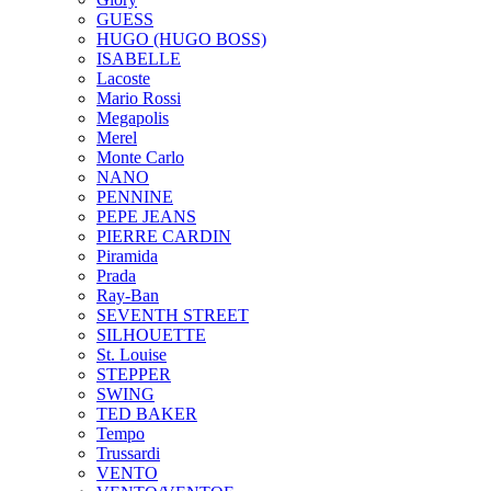
GUESS
HUGO (HUGO BOSS)
ISABELLE
Lacoste
Mario Rossi
Megapolis
Merel
Monte Carlo
NANO
PENNINE
PEPE JEANS
PIERRE CARDIN
Piramida
Prada
Ray-Ban
SEVENTH STREET
SILHOUETTE
St. Louise
STEPPER
SWING
TED BAKER
Tempo
Trussardi
VENTO