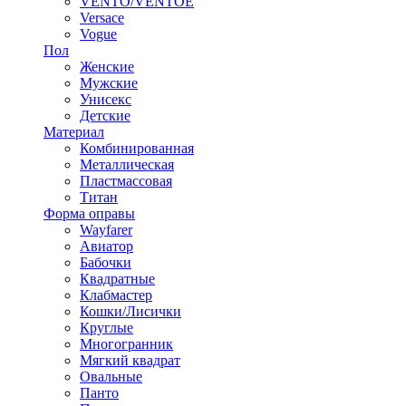
VENTO/VENTOE
Versace
Vogue
Пол
Женские
Мужские
Унисекс
Детские
Материал
Комбинированная
Металлическая
Пластмассовая
Титан
Форма оправы
Wayfarer
Авиатор
Бабочки
Квадратные
Клабмастер
Кошки/Лисички
Круглые
Многогранник
Мягкий квадрат
Овальные
Панто