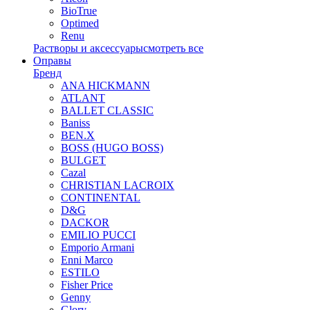
BioTrue
Optimed
Renu
Растворы и аксессуары
смотреть все
Оправы
Бренд
ANA HICKMANN
ATLANT
BALLET CLASSIC
Baniss
BEN.X
BOSS (HUGO BOSS)
BULGET
Cazal
CHRISTIAN LACROIX
CONTINENTAL
D&G
DACKOR
EMILIO PUCCI
Emporio Armani
Enni Marco
ESTILO
Fisher Price
Genny
Glory