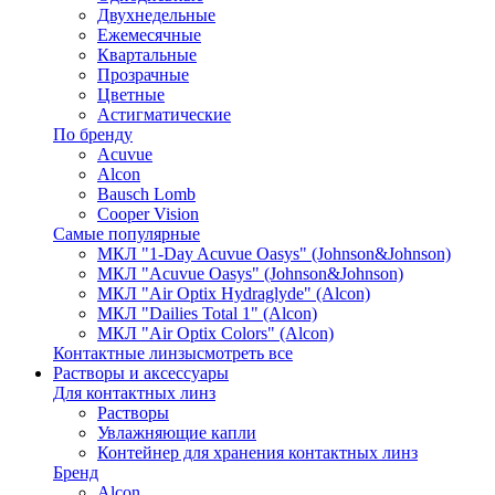
Двухнедельные
Ежемесячные
Квартальные
Прозрачные
Цветные
Астигматические
По бренду
Acuvue
Alcon
Bausch Lomb
Cooper Vision
Самые популярные
МКЛ "1-Day Acuvue Oasys" (Johnson&Johnson)
МКЛ "Acuvue Oasys" (Johnson&Johnson)
МКЛ "Air Optix Hydraglyde" (Alcon)
МКЛ "Dailies Total 1" (Alcon)
МКЛ "Air Optix Colors" (Alcon)
Контактные линзы
смотреть все
Растворы и аксессуары
Для контактных линз
Растворы
Увлажняющие капли
Контейнер для хранения контактных линз
Бренд
Alcon