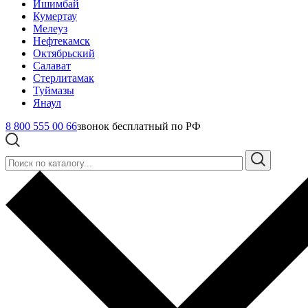
Ишимбай
Кумертау
Мелеуз
Нефтекамск
Октябрьский
Салават
Стерлитамак
Туймазы
Янаул
8 800 555 00 66
звонок бесплатный по РФ