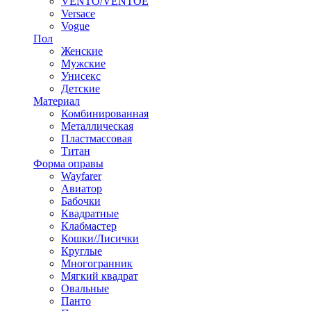
VENTO/VENTOE
Versace
Vogue
Пол
Женские
Мужские
Унисекс
Детские
Материал
Комбинированная
Металлическая
Пластмассовая
Титан
Форма оправы
Wayfarer
Авиатор
Бабочки
Квадратные
Клабмастер
Кошки/Лисички
Круглые
Многогранник
Мягкий квадрат
Овальные
Панто