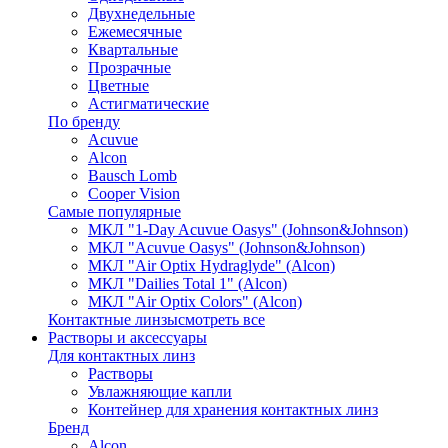
Двухнедельные
Ежемесячные
Квартальные
Прозрачные
Цветные
Астигматические
По бренду
Acuvue
Alcon
Bausch Lomb
Cooper Vision
Самые популярные
МКЛ "1-Day Acuvue Oasys" (Johnson&Johnson)
МКЛ "Acuvue Oasys" (Johnson&Johnson)
МКЛ "Air Optix Hydraglyde" (Alcon)
МКЛ "Dailies Total 1" (Alcon)
МКЛ "Air Optix Colors" (Alcon)
Контактные линзы
смотреть все
Растворы и аксессуары
Для контактных линз
Растворы
Увлажняющие капли
Контейнер для хранения контактных линз
Бренд
Alcon