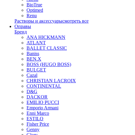
BioTrue
Optimed
Renu
Растворы и аксессуары
смотреть все
Оправы
Бренд
ANA HICKMANN
ATLANT
BALLET CLASSIC
Baniss
BEN.X
BOSS (HUGO BOSS)
BULGET
Cazal
CHRISTIAN LACROIX
CONTINENTAL
D&G
DACKOR
EMILIO PUCCI
Emporio Armani
Enni Marco
ESTILO
Fisher Price
Genny
Glory