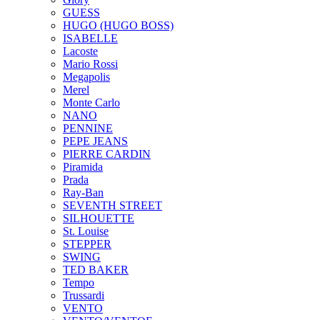
GUESS
HUGO (HUGO BOSS)
ISABELLE
Lacoste
Mario Rossi
Megapolis
Merel
Monte Carlo
NANO
PENNINE
PEPE JEANS
PIERRE CARDIN
Piramida
Prada
Ray-Ban
SEVENTH STREET
SILHOUETTE
St. Louise
STEPPER
SWING
TED BAKER
Tempo
Trussardi
VENTO