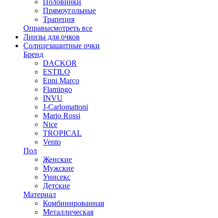
Половинки
Прямоугольные
Трапеция
Оправы
смотреть все
Линзы для очков
Солнцезащитные очки
Бренд
DACKOR
ESTILO
Enni Marco
Flamingo
INVU
J-Carlomattoni
Mario Rossi
Nice
TROPICAL
Vento
Пол
Женские
Мужские
Унисекс
Детские
Материал
Комбинированная
Металлическая