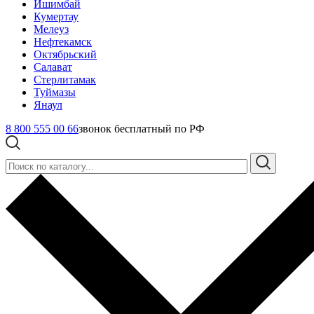
Ишимбай
Кумертау
Мелеуз
Нефтекамск
Октябрьский
Салават
Стерлитамак
Туймазы
Янаул
8 800 555 00 66
звонок бесплатный по РФ