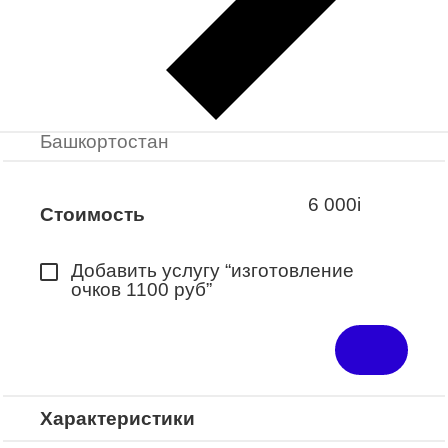
Заказать примерку
Закажите понравившуюся модель
в ближайший салон “Оптик-Экспресс”.
*Доступно для Республики
Башкортостан
6 000
i
Стоимость
Добавить услугу “изготовление
очков 1100 руб”
Характеристики