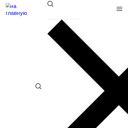
Оправа Megapolis Free Line
2096 BLACK
в наличии (Больше 5 шт.) *наличие
товара в конкретном салоне
необходимо уточнять отдельно
Сравнить товар
Поделиться в соц. сетях: