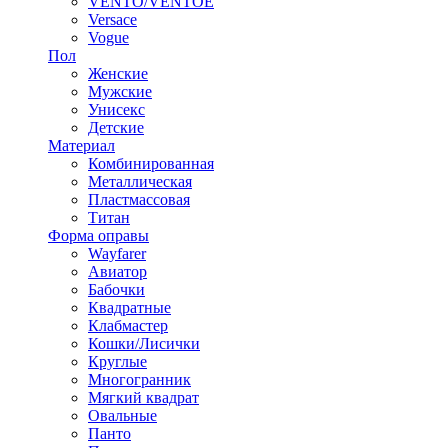
VENTO/VENTOE
Versace
Vogue
Пол
Женские
Мужские
Унисекс
Детские
Материал
Комбинированная
Металлическая
Пластмассовая
Титан
Форма оправы
Wayfarer
Авиатор
Бабочки
Квадратные
Клабмастер
Кошки/Лисички
Круглые
Многогранник
Мягкий квадрат
Овальные
Панто