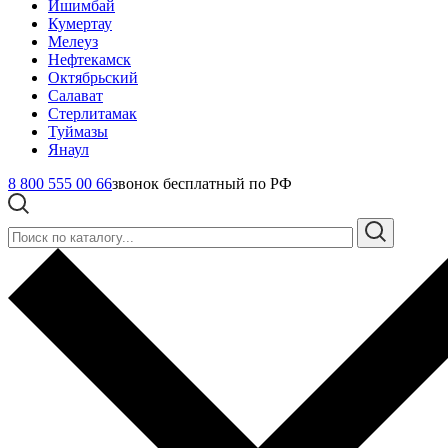
Ишимбай
Кумертау
Мелеуз
Нефтекамск
Октябрьский
Салават
Стерлитамак
Туймазы
Янаул
8 800 555 00 66
звонок бесплатный по РФ