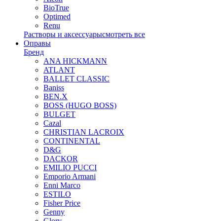
BioTrue
Optimed
Renu
Растворы и аксессуары
смотреть все
Оправы
Бренд
ANA HICKMANN
ATLANT
BALLET CLASSIC
Baniss
BEN.X
BOSS (HUGO BOSS)
BULGET
Cazal
CHRISTIAN LACROIX
CONTINENTAL
D&G
DACKOR
EMILIO PUCCI
Emporio Armani
Enni Marco
ESTILO
Fisher Price
Genny
Glory