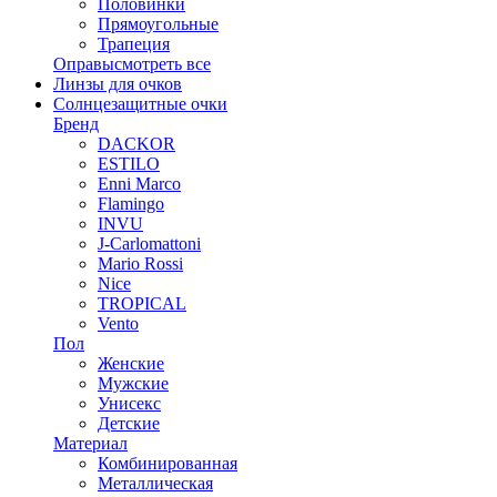
Половинки
Прямоугольные
Трапеция
Оправы
смотреть все
Линзы для очков
Солнцезащитные очки
Бренд
DACKOR
ESTILO
Enni Marco
Flamingo
INVU
J-Carlomattoni
Mario Rossi
Nice
TROPICAL
Vento
Пол
Женские
Мужские
Унисекс
Детские
Материал
Комбинированная
Металлическая