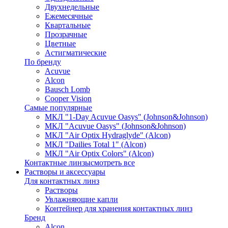
Двухнедельные
Ежемесячные
Квартальные
Прозрачные
Цветные
Астигматические
По бренду
Acuvue
Alcon
Bausch Lomb
Cooper Vision
Самые популярные
МКЛ "1-Day Acuvue Oasys" (Johnson&Johnson)
МКЛ "Acuvue Oasys" (Johnson&Johnson)
МКЛ "Air Optix Hydraglyde" (Alcon)
МКЛ "Dailies Total 1" (Alcon)
МКЛ "Air Optix Colors" (Alcon)
Контактные линзы
смотреть все
Растворы и аксессуары
Для контактных линз
Растворы
Увлажняющие капли
Контейнер для хранения контактных линз
Бренд
Alcon