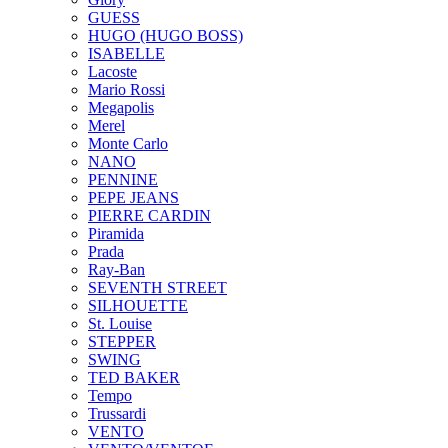
GUESS
HUGO (HUGO BOSS)
ISABELLE
Lacoste
Mario Rossi
Megapolis
Merel
Monte Carlo
NANO
PENNINE
PEPE JEANS
PIERRE CARDIN
Piramida
Prada
Ray-Ban
SEVENTH STREET
SILHOUETTE
St. Louise
STEPPER
SWING
TED BAKER
Tempo
Trussardi
VENTO