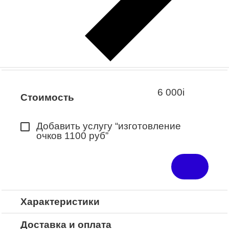
Заказать примерку
Закажите понравившуюся модель
в ближайший салон “Оптик-Экспресс”.
*Доступно для Республики
Башкортостан
6 000
i
Стоимость
Добавить услугу “изготовление
очков 1100 руб”
Характеристики
Доставка и оплата