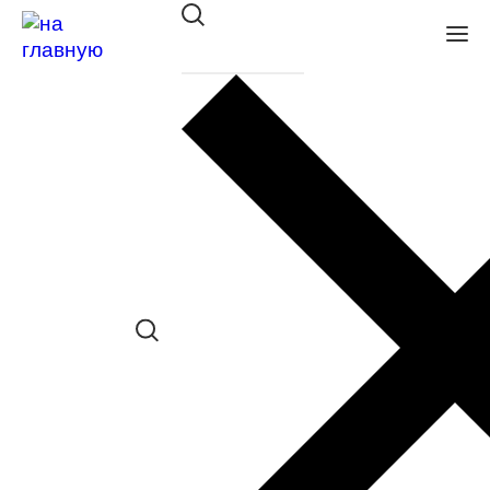
Оправа Megapolis Free Line
2118 GUN
в наличии (Больше 5 шт.) *наличие
товара в конкретном салоне
необходимо уточнять отдельно
Сравнить товар
Поделиться в соц. сетях: