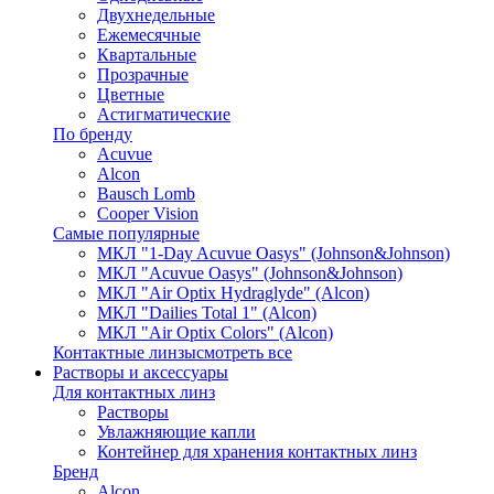
Двухнедельные
Ежемесячные
Квартальные
Прозрачные
Цветные
Астигматические
По бренду
Acuvue
Alcon
Bausch Lomb
Cooper Vision
Самые популярные
МКЛ "1-Day Acuvue Oasys" (Johnson&Johnson)
МКЛ "Acuvue Oasys" (Johnson&Johnson)
МКЛ "Air Optix Hydraglyde" (Alcon)
МКЛ "Dailies Total 1" (Alcon)
МКЛ "Air Optix Colors" (Alcon)
Контактные линзы
смотреть все
Растворы и аксессуары
Для контактных линз
Растворы
Увлажняющие капли
Контейнер для хранения контактных линз
Бренд
Alcon