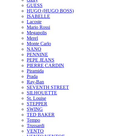
GUESS
HUGO (HUGO BOSS)
ISABELLE
Lacoste
Mario Rossi
Megapolis
Merel
Monte Carlo
NANO
PENNINE
PEPE JEANS
PIERRE CARDIN
Piramida
Prada
Ray-Ban
SEVENTH STREET
SILHOUETTE
St. Louise
STEPPER
SWING
TED BAKER
Tempo
Trussardi
VENTO