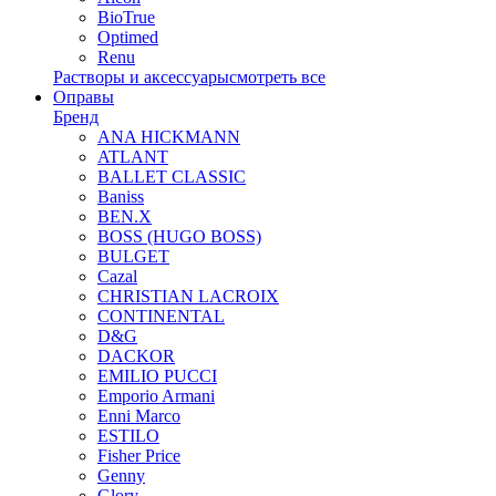
BioTrue
Optimed
Renu
Растворы и аксессуары
смотреть все
Оправы
Бренд
ANA HICKMANN
ATLANT
BALLET CLASSIC
Baniss
BEN.X
BOSS (HUGO BOSS)
BULGET
Cazal
CHRISTIAN LACROIX
CONTINENTAL
D&G
DACKOR
EMILIO PUCCI
Emporio Armani
Enni Marco
ESTILO
Fisher Price
Genny
Glory