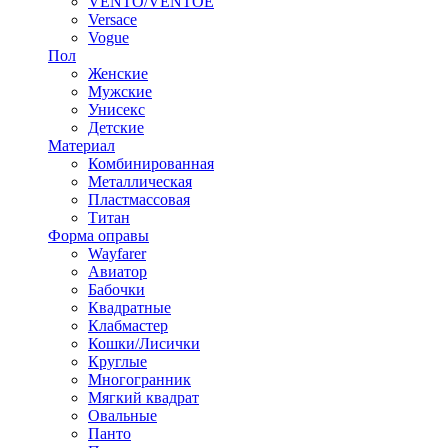
VENTO/VENTOE
Versace
Vogue
Пол
Женские
Мужские
Унисекс
Детские
Материал
Комбинированная
Металлическая
Пластмассовая
Титан
Форма оправы
Wayfarer
Авиатор
Бабочки
Квадратные
Клабмастер
Кошки/Лисички
Круглые
Многогранник
Мягкий квадрат
Овальные
Панто