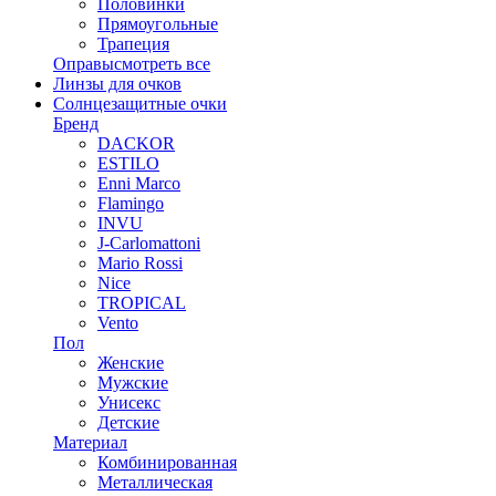
Половинки
Прямоугольные
Трапеция
Оправы
смотреть все
Линзы для очков
Солнцезащитные очки
Бренд
DACKOR
ESTILO
Enni Marco
Flamingo
INVU
J-Carlomattoni
Mario Rossi
Nice
TROPICAL
Vento
Пол
Женские
Мужские
Унисекс
Детские
Материал
Комбинированная
Металлическая