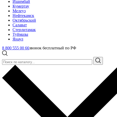
Ишимбай
Кумертау
Мелеуз
Нефтекамск
Октябрьский
Салават
Стерлитамак
Туймазы
Янаул
8 800 555 00 66
звонок бесплатный по РФ