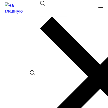
Оправа Megapolis Free Line
2344 CRYSTAL
в наличии (До 5 шт.) *наличие товара в
конкретном салоне необходимо
уточнять отдельно
Сравнить товар
Поделиться в соц. сетях: