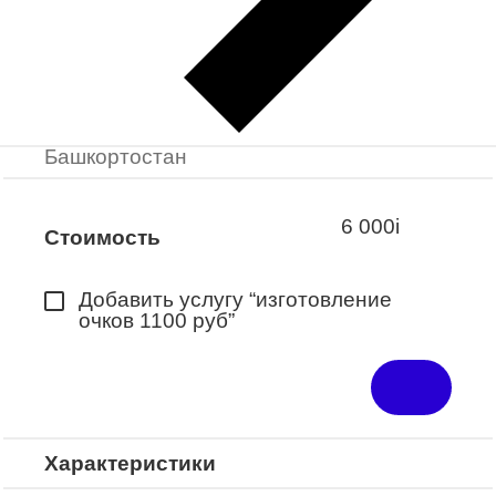
Заказать примерку
Закажите понравившуюся модель
в ближайший салон “Оптик-Экспресс”.
*Доступно для Республики
Башкортостан
6 000
i
Стоимость
Добавить услугу “изготовление
очков 1100 руб”
Характеристики