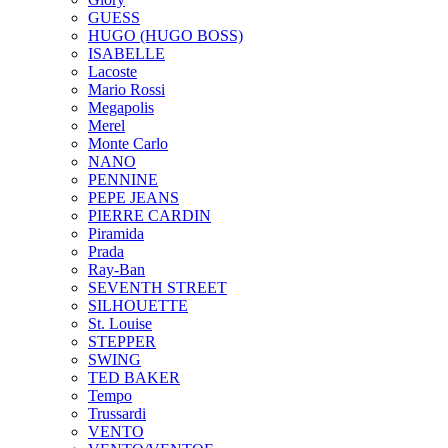
GUESS
HUGO (HUGO BOSS)
ISABELLE
Lacoste
Mario Rossi
Megapolis
Merel
Monte Carlo
NANO
PENNINE
PEPE JEANS
PIERRE CARDIN
Piramida
Prada
Ray-Ban
SEVENTH STREET
SILHOUETTE
St. Louise
STEPPER
SWING
TED BAKER
Tempo
Trussardi
VENTO