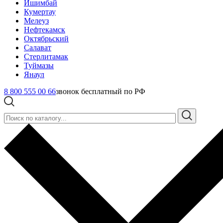
Ишимбай
Кумертау
Мелеуз
Нефтекамск
Октябрьский
Салават
Стерлитамак
Туймазы
Янаул
8 800 555 00 66
звонок бесплатный по РФ