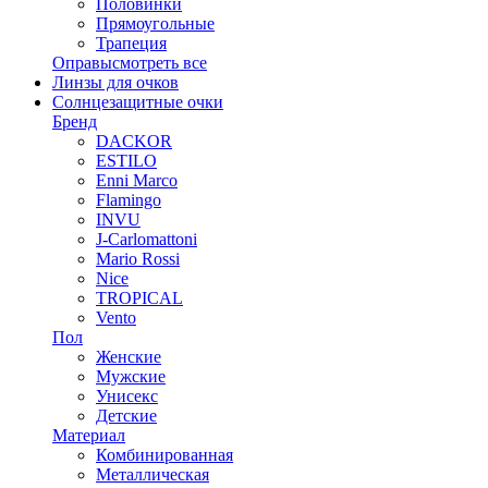
Половинки
Прямоугольные
Трапеция
Оправы
смотреть все
Линзы для очков
Солнцезащитные очки
Бренд
DACKOR
ESTILO
Enni Marco
Flamingo
INVU
J-Carlomattoni
Mario Rossi
Nice
TROPICAL
Vento
Пол
Женские
Мужские
Унисекс
Детские
Материал
Комбинированная
Металлическая