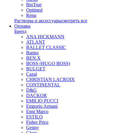
BioTrue
Optimed
Renu
Растворы и аксессуары
смотреть все
Оправы
Бренд
ANA HICKMANN
ATLANT
BALLET CLASSIC
Baniss
BEN.X
BOSS (HUGO BOSS)
BULGET
Cazal
CHRISTIAN LACROIX
CONTINENTAL
D&G
DACKOR
EMILIO PUCCI
Emporio Armani
Enni Marco
ESTILO
Fisher Price
Genny
Glory