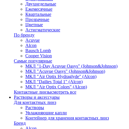
Двухнедельные
Ежемесячные
Квартальные
Прозрачные
Цветные
Астигматические
По бренду
Acuvue
Alcon
Bausch Lomb
Cooper Vision
Самые популярные
МКЛ "1-Day Acuvue Oasys" (Johnson&Johnson)
МКЛ "Acuvue Oasys" (Johnson&Johnson)
МКЛ "Air Optix Hydraglyde" (Alcon)
МКЛ "Dailies Total 1" (Alcon)
МКЛ "Air Optix Colors" (Alcon)
Контактные линзы
смотреть все
Растворы и аксессуары
Для контактных линз
Растворы
Увлажняющие капли
Контейнер для хранения контактных линз
Бренд
Alcon