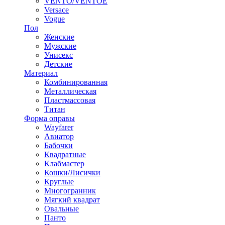
VENTO/VENTOE
Versace
Vogue
Пол
Женские
Мужские
Унисекс
Детские
Материал
Комбинированная
Металлическая
Пластмассовая
Титан
Форма оправы
Wayfarer
Авиатор
Бабочки
Квадратные
Клабмастер
Кошки/Лисички
Круглые
Многогранник
Мягкий квадрат
Овальные
Панто