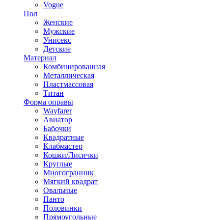
Vogue
Пол
Женские
Мужские
Унисекс
Детские
Материал
Комбинированная
Металлическая
Пластмассовая
Титан
Форма оправы
Wayfarer
Авиатор
Бабочки
Квадратные
Клабмастер
Кошки/Лисички
Круглые
Многогранник
Мягкий квадрат
Овальные
Панто
Половинки
Прямоугольные