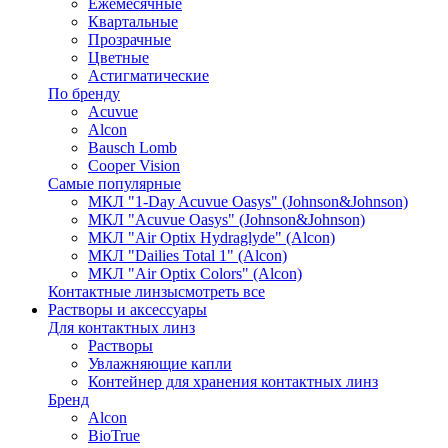
Ежемесячные
Квартальные
Прозрачные
Цветные
Астигматические
По бренду
Acuvue
Alcon
Bausch Lomb
Cooper Vision
Самые популярные
МКЛ "1-Day Acuvue Oasys" (Johnson&Johnson)
МКЛ "Acuvue Oasys" (Johnson&Johnson)
МКЛ "Air Optix Hydraglyde" (Alcon)
МКЛ "Dailies Total 1" (Alcon)
МКЛ "Air Optix Colors" (Alcon)
Контактные линзы
смотреть все
Растворы и аксессуары
Для контактных линз
Растворы
Увлажняющие капли
Контейнер для хранения контактных линз
Бренд
Alcon
BioTrue