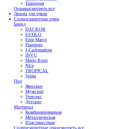
Трапеция
Оправы
смотреть все
Линзы для очков
Солнцезащитные очки
Бренд
DACKOR
ESTILO
Enni Marco
Flamingo
J-Carlomattoni
INVU
Mario Rossi
Nice
TROPICAL
Vento
Пол
Женские
Мужские
Унисекс
Детские
Материал
Комбинированная
Металлическая
Пластмассовая
Солнцезащитные очки
смотреть все