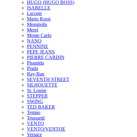
HUGO (HUGO BOSS)
ISABELLE
Lacoste
Mario Rossi
Megapolis
Merel
Monte Carlo
NANO
PENNINE
PEPE JEANS
PIERRE CARDIN
Piramida
Prada
Ray-Ban
SEVENTH STREET
SILHOUETTE
St. Louise
STEPPER
SWING
TED BAKER
Tempo
Trussardi
VENTO
VENTO/VENTOE
Versace