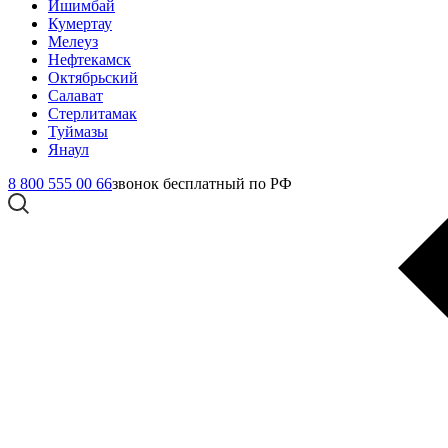
Ишимбай
Кумертау
Мелеуз
Нефтекамск
Октябрьский
Салават
Стерлитамак
Туймазы
Янаул
8 800 555 00 66
звонок бесплатный по РФ