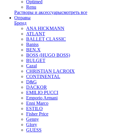
Optimed
Renu
Растворы и аксессуары
смотреть все
Оправы
Бренд
ANA HICKMANN
ATLANT
BALLET CLASSIC
Baniss
BEN.X
BOSS (HUGO BOSS)
BULGET
Cazal
CHRISTIAN LACROIX
CONTINENTAL
D&G
DACKOR
EMILIO PUCCI
Emporio Armani
Enni Marco
ESTILO
Fisher Price
Genny
Glory
GUESS