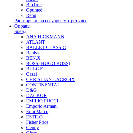
BioTrue
Optimed
Renu
Растворы и аксессуары
смотреть все
Оправы
Бренд
ANA HICKMANN
ATLANT
BALLET CLASSIC
Baniss
BEN.X
BOSS (HUGO BOSS)
BULGET
Cazal
CHRISTIAN LACROIX
CONTINENTAL
D&G
DACKOR
EMILIO PUCCI
Emporio Armani
Enni Marco
ESTILO
Fisher Price
Genny
Glory