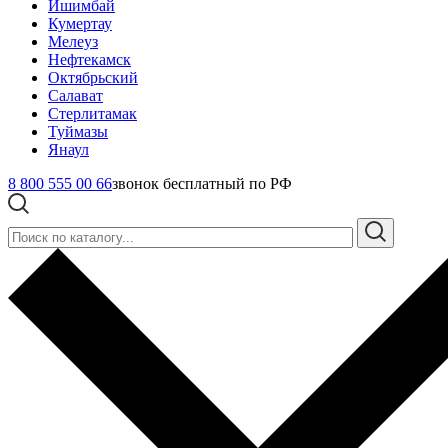
Ишимбай
Кумертау
Мелеуз
Нефтекамск
Октябрьский
Салават
Стерлитамак
Туймазы
Янаул
8 800 555 00 66
звонок бесплатный по РФ