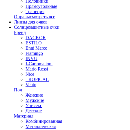
Половинки
Прямоугольные
Трапеция
Оправы
смотреть все
Линзы для очков
Солнцезащитные очки
Бренд
DACKOR
ESTILO
Enni Marco
Flamingo
INVU
J-Carlomattoni
Mario Rossi
Nice
TROPICAL
Vento
Пол
Женские
Мужские
Унисекс
Детские
Материал
Комбинированная
Металлическая