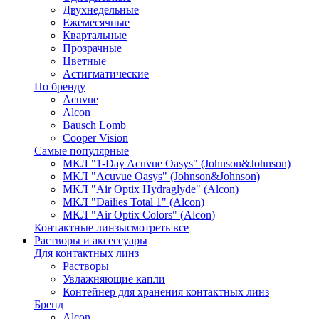
Двухнедельные
Ежемесячные
Квартальные
Прозрачные
Цветные
Астигматические
По бренду
Acuvue
Alcon
Bausch Lomb
Cooper Vision
Самые популярные
МКЛ "1-Day Acuvue Oasys" (Johnson&Johnson)
МКЛ "Acuvue Oasys" (Johnson&Johnson)
МКЛ "Air Optix Hydraglyde" (Alcon)
МКЛ "Dailies Total 1" (Alcon)
МКЛ "Air Optix Colors" (Alcon)
Контактные линзы
смотреть все
Растворы и аксессуары
Для контактных линз
Растворы
Увлажняющие капли
Контейнер для хранения контактных линз
Бренд
Alcon