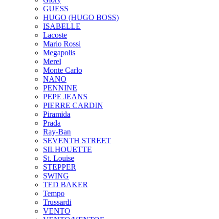
GUESS
HUGO (HUGO BOSS)
ISABELLE
Lacoste
Mario Rossi
Megapolis
Merel
Monte Carlo
NANO
PENNINE
PEPE JEANS
PIERRE CARDIN
Piramida
Prada
Ray-Ban
SEVENTH STREET
SILHOUETTE
St. Louise
STEPPER
SWING
TED BAKER
Tempo
Trussardi
VENTO