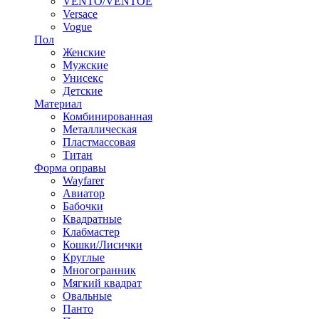
VENTO/VENTOE
Versace
Vogue
Пол
Женские
Мужские
Унисекс
Детские
Материал
Комбинированная
Металлическая
Пластмассовая
Титан
Форма оправы
Wayfarer
Авиатор
Бабочки
Квадратные
Клабмастер
Кошки/Лисички
Круглые
Многогранник
Мягкий квадрат
Овальные
Панто