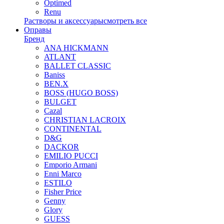
Optimed
Renu
Растворы и аксессуары
смотреть все
Оправы
Бренд
ANA HICKMANN
ATLANT
BALLET CLASSIC
Baniss
BEN.X
BOSS (HUGO BOSS)
BULGET
Cazal
CHRISTIAN LACROIX
CONTINENTAL
D&G
DACKOR
EMILIO PUCCI
Emporio Armani
Enni Marco
ESTILO
Fisher Price
Genny
Glory
GUESS