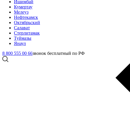
Ишимбай
Кумертау
Мелеуз
Нефтекамск
Октябрьский
Салават
Стерлитамак
Туймазы
Янаул
8 800 555 00 66
звонок бесплатный по РФ