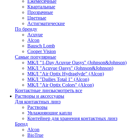
Ежемесячные
Квартальные
Прозрачные
Цветные
Астигматические
По бренду
Acuvue
Alcon
Bausch Lomb
Cooper Vision
Самые популярные
МКЛ "1-Day Acuvue Oasys" (Johnson&Johnson)
МКЛ "Acuvue Oasys" (Johnson&Johnson)
МКЛ "Air Optix Hydraglyde" (Alcon)
МКЛ "Dailies Total 1" (Alcon)
МКЛ "Air Optix Colors" (Alcon)
Контактные линзы
смотреть все
Растворы и аксессуары
Для контактных линз
Растворы
Увлажняющие капли
Контейнер для хранения контактных линз
Бренд
Alcon
BioTrue