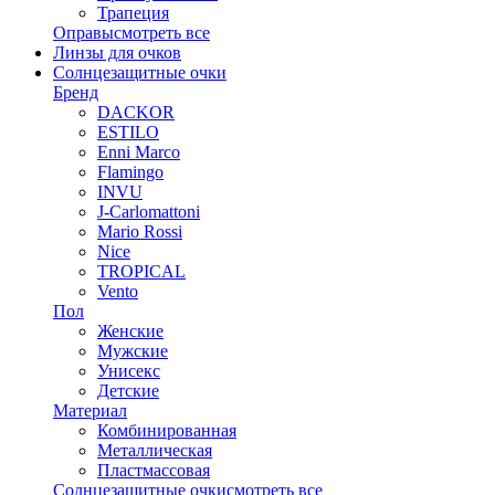
Трапеция
Оправы
смотреть все
Линзы для очков
Солнцезащитные очки
Бренд
DACKOR
ESTILO
Enni Marco
Flamingo
INVU
J-Carlomattoni
Mario Rossi
Nice
TROPICAL
Vento
Пол
Женские
Мужские
Унисекс
Детские
Материал
Комбинированная
Металлическая
Пластмассовая
Солнцезащитные очки
смотреть все