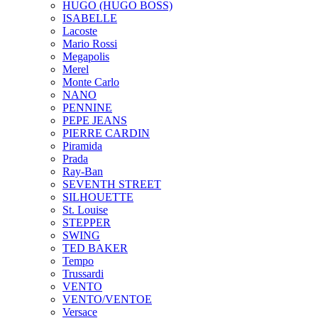
HUGO (HUGO BOSS)
ISABELLE
Lacoste
Mario Rossi
Megapolis
Merel
Monte Carlo
NANO
PENNINE
PEPE JEANS
PIERRE CARDIN
Piramida
Prada
Ray-Ban
SEVENTH STREET
SILHOUETTE
St. Louise
STEPPER
SWING
TED BAKER
Tempo
Trussardi
VENTO
VENTO/VENTOE
Versace