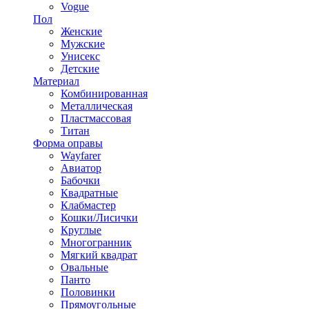
Vogue
Пол
Женские
Мужские
Унисекс
Детские
Материал
Комбинированная
Металлическая
Пластмассовая
Титан
Форма оправы
Wayfarer
Авиатор
Бабочки
Квадратные
Клабмастер
Кошки/Лисички
Круглые
Многогранник
Мягкий квадрат
Овальные
Панто
Половинки
Прямоугольные