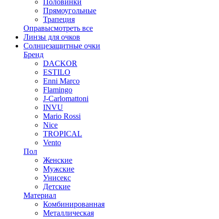
Половинки
Прямоугольные
Трапеция
Оправы
смотреть все
Линзы для очков
Солнцезащитные очки
Бренд
DACKOR
ESTILO
Enni Marco
Flamingo
J-Carlomattoni
INVU
Mario Rossi
Nice
TROPICAL
Vento
Пол
Женские
Мужские
Унисекс
Детские
Материал
Комбинированная
Металлическая