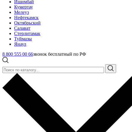
Ишимбай
Кумертау
Мелеуз
Нефтекамск
Октябрьский
Салават
Стерлитамак
Туймазы
Янаул
8 800 555 00 66
звонок бесплатный по РФ