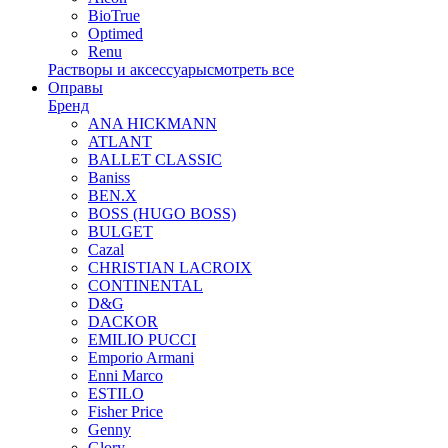
BioTrue
Optimed
Renu
Растворы и аксессуары
смотреть все
Оправы
Бренд
ANA HICKMANN
ATLANT
BALLET CLASSIC
Baniss
BEN.X
BOSS (HUGO BOSS)
BULGET
Cazal
CHRISTIAN LACROIX
CONTINENTAL
D&G
DACKOR
EMILIO PUCCI
Emporio Armani
Enni Marco
ESTILO
Fisher Price
Genny
Glory