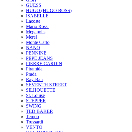
GUESS
HUGO (HUGO BOSS)
ISABELLE
Lacoste
Mario Rossi
Megapolis
Merel
Monte Carlo
NANO
PENNINE
PEPE JEANS
PIERRE CARDIN
Piramida
Prada
Ray-Ban
SEVENTH STREET
SILHOUETTE
St. Louise
STEPPER
SWING
TED BAKER
Tempo
Trussardi
VENTO