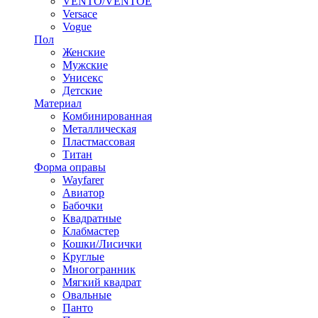
VENTO/VENTOE
Versace
Vogue
Пол
Женские
Мужские
Унисекс
Детские
Материал
Комбинированная
Металлическая
Пластмассовая
Титан
Форма оправы
Wayfarer
Авиатор
Бабочки
Квадратные
Клабмастер
Кошки/Лисички
Круглые
Многогранник
Мягкий квадрат
Овальные
Панто