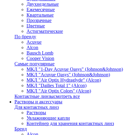
Двухнедельные
Ежемесячные
Квартальные
Прозрачные
Цветные
Астигматические
По бренду
Acuvue
Alcon
Bausch Lomb
Cooper Vision
Самые популярные
МКЛ "1-Day Acuvue Oasys" (Johnson&Johnson)
МКЛ "Acuvue Oasys" (Johnson&Johnson)
МКЛ "Air Optix Hydraglyde" (Alcon)
МКЛ "Dailies Total 1" (Alcon)
МКЛ "Air Optix Colors" (Alcon)
Контактные линзы
смотреть все
Растворы и аксессуары
Для контактных линз
Растворы
Увлажняющие капли
Контейнер для хранения контактных линз
Бренд
Alcon