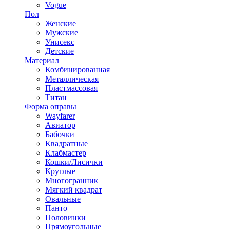
Vogue
Пол
Женские
Мужские
Унисекс
Детские
Материал
Комбинированная
Металлическая
Пластмассовая
Титан
Форма оправы
Wayfarer
Авиатор
Бабочки
Квадратные
Клабмастер
Кошки/Лисички
Круглые
Многогранник
Мягкий квадрат
Овальные
Панто
Половинки
Прямоугольные