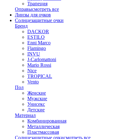
Трапеция
Оправы
смотреть все
Линзы для очков
Солнцезащитные очки
Бренд
DACKOR
ESTILO
Enni Marco
Flamingo
INVU
J-Carlomattoni
Mario Rossi
Nice
TROPICAL
Vento
Пол
Женские
Мужские
Унисекс
Детские
Материал
Комбинированная
Металлическая
Пластмассовая
Солнцезащитные очки
смотреть все