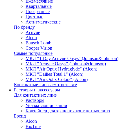
Ежемесячные
Квартальные
Прозрачные
Цветные
Астигматические
По бренду
Acuvue
Alcon
Bausch Lomb
Cooper Vision
Самые популярные
МКЛ "1-Day Acuvue Oasys" (Johnson&Johnson)
МКЛ "Acuvue Oasys" (Johnson&Johnson)
МКЛ "Air Optix Hydraglyde" (Alcon)
МКЛ "Dailies Total 1" (Alcon)
МКЛ "Air Optix Colors" (Alcon)
Контактные линзы
смотреть все
Растворы и аксессуары
Для контактных линз
Растворы
Увлажняющие капли
Контейнер для хранения контактных линз
Бренд
Alcon
BioTrue