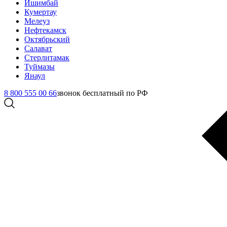
Ишимбай
Кумертау
Мелеуз
Нефтекамск
Октябрьский
Салават
Стерлитамак
Туймазы
Янаул
8 800 555 00 66
звонок бесплатный по РФ