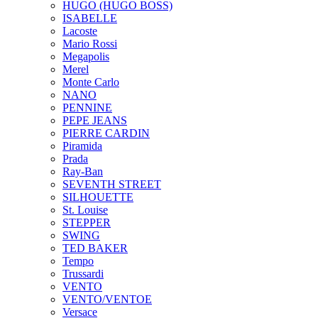
HUGO (HUGO BOSS)
ISABELLE
Lacoste
Mario Rossi
Megapolis
Merel
Monte Carlo
NANO
PENNINE
PEPE JEANS
PIERRE CARDIN
Piramida
Prada
Ray-Ban
SEVENTH STREET
SILHOUETTE
St. Louise
STEPPER
SWING
TED BAKER
Tempo
Trussardi
VENTO
VENTO/VENTOE
Versace