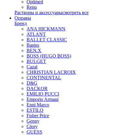
Optimed
Renu
Растворы и аксессуары
смотреть все
Оправы
Бренд
ANA HICKMANN
ATLANT
BALLET CLASSIC
Baniss
BEN.X
BOSS (HUGO BOSS)
BULGET
Cazal
CHRISTIAN LACROIX
CONTINENTAL
D&G
DACKOR
EMILIO PUCCI
Emporio Armani
Enni Marco
ESTILO
Fisher Price
Genny
Glory
GUESS