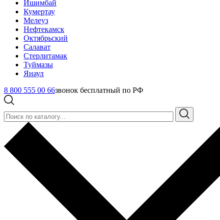
Ишимбай
Кумертау
Мелеуз
Нефтекамск
Октябрьский
Салават
Стерлитамак
Туймазы
Янаул
8 800 555 00 66
звонок бесплатный по РФ