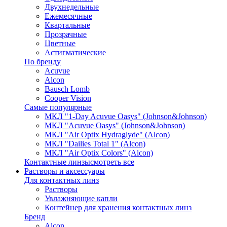
Двухнедельные
Ежемесячные
Квартальные
Прозрачные
Цветные
Астигматические
По бренду
Acuvue
Alcon
Bausch Lomb
Cooper Vision
Самые популярные
МКЛ "1-Day Acuvue Oasys" (Johnson&Johnson)
МКЛ "Acuvue Oasys" (Johnson&Johnson)
МКЛ "Air Optix Hydraglyde" (Alcon)
МКЛ "Dailies Total 1" (Alcon)
МКЛ "Air Optix Colors" (Alcon)
Контактные линзы
смотреть все
Растворы и аксессуары
Для контактных линз
Растворы
Увлажняющие капли
Контейнер для хранения контактных линз
Бренд
Alcon