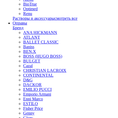
BioTrue
Optimed
Renu
Растворы и аксессуары
смотреть все
Оправы
Бренд
ANA HICKMANN
ATLANT
BALLET CLASSIC
Baniss
BEN.X
BOSS (HUGO BOSS)
BULGET
Cazal
CHRISTIAN LACROIX
CONTINENTAL
D&G
DACKOR
EMILIO PUCCI
Emporio Armani
Enni Marco
ESTILO
Fisher Price
Genny
Glory