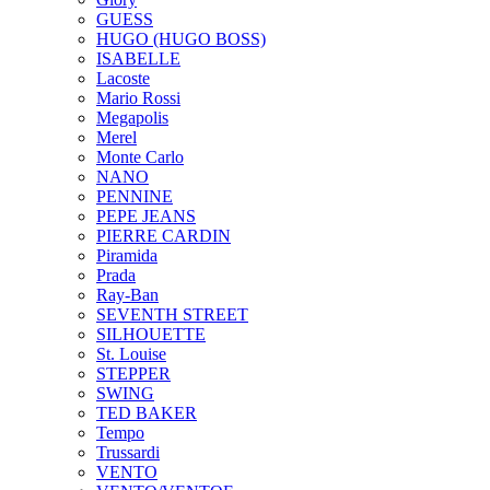
GUESS
HUGO (HUGO BOSS)
ISABELLE
Lacoste
Mario Rossi
Megapolis
Merel
Monte Carlo
NANO
PENNINE
PEPE JEANS
PIERRE CARDIN
Piramida
Prada
Ray-Ban
SEVENTH STREET
SILHOUETTE
St. Louise
STEPPER
SWING
TED BAKER
Tempo
Trussardi
VENTO