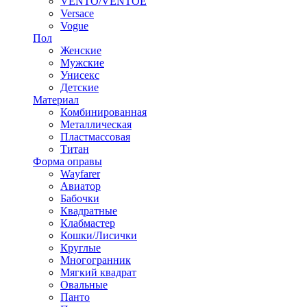
VENTO/VENTOE
Versace
Vogue
Пол
Женские
Мужские
Унисекс
Детские
Материал
Комбинированная
Металлическая
Пластмассовая
Титан
Форма оправы
Wayfarer
Авиатор
Бабочки
Квадратные
Клабмастер
Кошки/Лисички
Круглые
Многогранник
Мягкий квадрат
Овальные
Панто