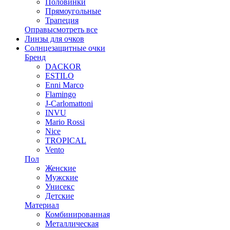
Половинки
Прямоугольные
Трапеция
Оправы
смотреть все
Линзы для очков
Солнцезащитные очки
Бренд
DACKOR
ESTILO
Enni Marco
Flamingo
J-Carlomattoni
INVU
Mario Rossi
Nice
TROPICAL
Vento
Пол
Женские
Мужские
Унисекс
Детские
Материал
Комбинированная
Металлическая