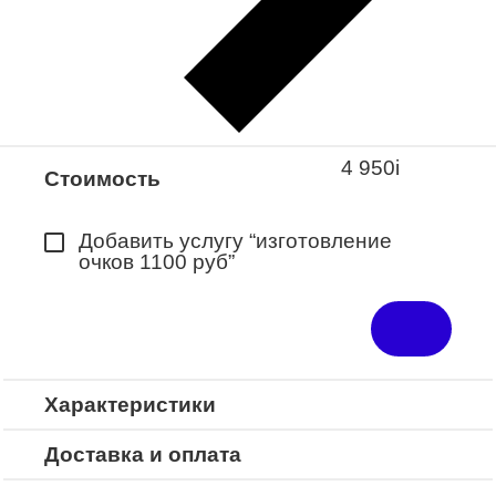
Закажите понравившуюся модель
в ближайший салон “Оптик-Экспресс”.
*Доступно для Республики
Башкортостан
4 950
i
Стоимость
Добавить услугу “изготовление
очков 1100 руб”
Характеристики
Доставка и оплата