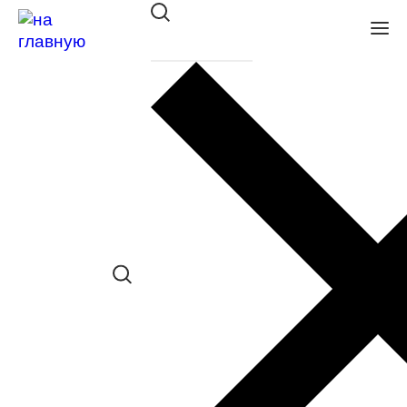
Оправа Merel 6566 C02
в наличии (Больше 5 шт.) *наличие
товара в конкретном салоне
необходимо уточнять отдельно
Сравнить товар
Поделиться в соц. сетях:
Заказать примерку