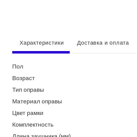
Enni Marco
ESTILO
Fisher Price
Характеристики
Доставка и оплата
Genny
Glory
Пол
GUESS
Возраст
HUGO (HUGO BOSS)
Тип оправы
ISABELLE
Материал оправы
Lacoste
Цвет рамки
Mario Rossi
Комплектность
Megapolis
Длина заушника (мм)