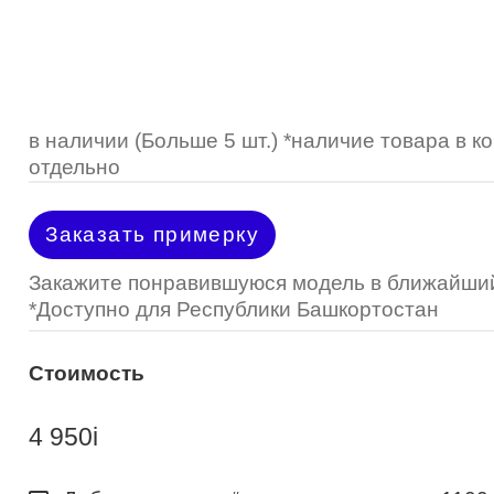
Optimed
Пластмассовая
Пластмассовая
(Johnson&Johnson)
Renu
Титан
 стопперы
Футляры для очков
МКЛ "Air Optix Hydraglyde"
(Alcon)
МКЛ "Dailies Total 1" (Alcon)
в наличии (Больше 5 шт.) *наличие товара в 
отдельно
МКЛ "Air Optix Colors" (Alcon)
Заказать примерку
Закажите понравившуюся модель в ближайший
*Доступно для Республики Башкортостан
Стоимость
4 950
i