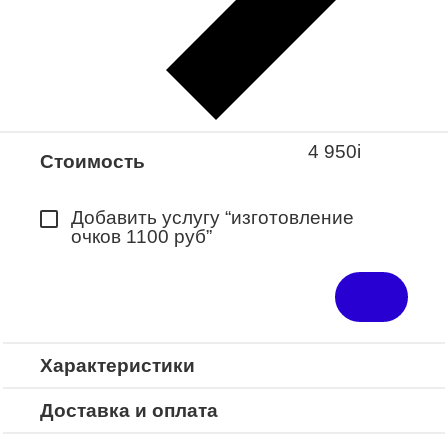
Закажите понравившуюся модель
в ближайший салон “Оптик-Экспресс”.
*Доступно для Республики
Башкортостан
4 950
i
Стоимость
Добавить услугу “изготовление
очков 1100 руб”
Характеристики
Доставка и оплата