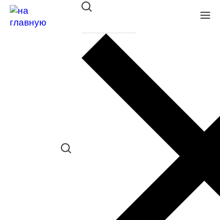
Оправа Merel 6573 C01
в наличии (Больше 5 шт.) *наличие
товара в конкретном салоне
необходимо уточнять отдельно
Сравнить товар
Поделиться в соц. сетях:
Заказать примерку