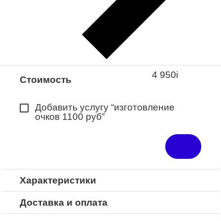
Закажите понравившуюся модель
в ближайший салон “Оптик-Экспресс”.
*Доступно для Республики
Башкортостан
4 950
i
Стоимость
Добавить услугу “изготовление
очков 1100 руб”
Характеристики
Доставка и оплата