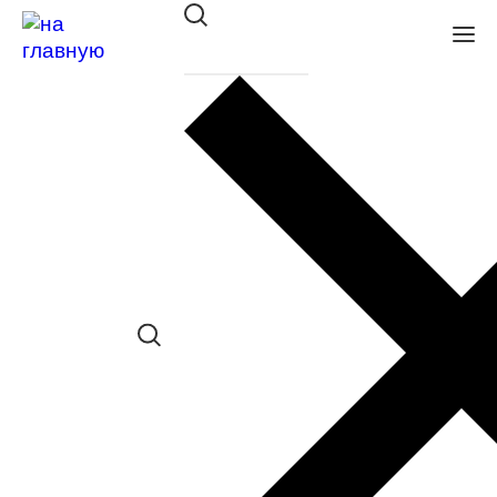
Оправа Merel 7238 C01
в наличии (До 5 шт.) *наличие товара в
конкретном салоне необходимо
уточнять отдельно
Сравнить товар
Поделиться в соц. сетях:
Заказать примерку