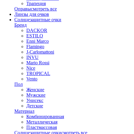
Трапеция
Оправы
смотреть все
Линзы для очков
Солнцезащитные очки
Бренд
DACKOR
ESTILO
Enni Marco
Flamingo
J-Carlomattoni
INVU
Mario Rossi
Nice
TROPICAL
Vento
Пол
Женские
Мужские
Унисекс
Детские
Материал
Комбинированная
Металлическая
Пластмассовая
Солнцезащитные очки
смотреть все