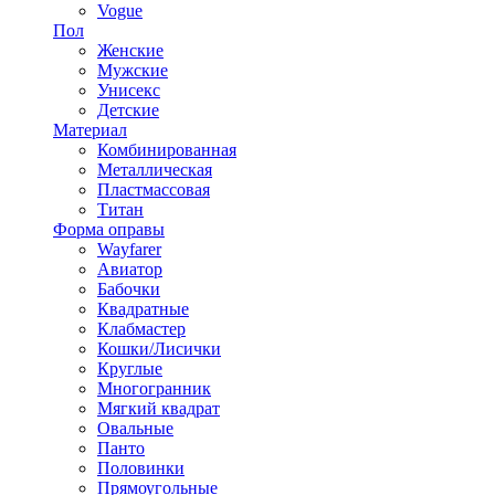
Vogue
Пол
Женские
Мужские
Унисекс
Детские
Материал
Комбинированная
Металлическая
Пластмассовая
Титан
Форма оправы
Wayfarer
Авиатор
Бабочки
Квадратные
Клабмастер
Кошки/Лисички
Круглые
Многогранник
Мягкий квадрат
Овальные
Панто
Половинки
Прямоугольные