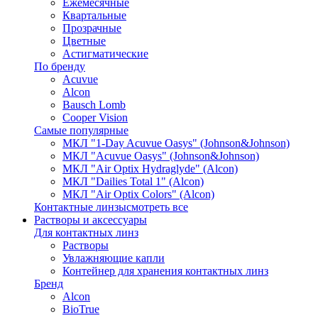
Ежемесячные
Квартальные
Прозрачные
Цветные
Астигматические
По бренду
Acuvue
Alcon
Bausch Lomb
Cooper Vision
Самые популярные
МКЛ "1-Day Acuvue Oasys" (Johnson&Johnson)
МКЛ "Acuvue Oasys" (Johnson&Johnson)
МКЛ "Air Optix Hydraglyde" (Alcon)
МКЛ "Dailies Total 1" (Alcon)
МКЛ "Air Optix Colors" (Alcon)
Контактные линзы
смотреть все
Растворы и аксессуары
Для контактных линз
Растворы
Увлажняющие капли
Контейнер для хранения контактных линз
Бренд
Alcon
BioTrue