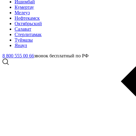
Ишимбай
Кумертау
Мелеуз
Нефтекамск
Октябрьский
Салават
Стерлитамак
Туймазы
Янаул
8 800 555 00 66
звонок бесплатный по РФ