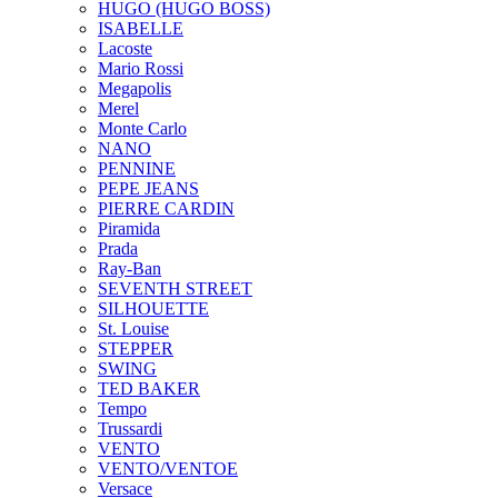
HUGO (HUGO BOSS)
ISABELLE
Lacoste
Mario Rossi
Megapolis
Merel
Monte Carlo
NANO
PENNINE
PEPE JEANS
PIERRE CARDIN
Piramida
Prada
Ray-Ban
SEVENTH STREET
SILHOUETTE
St. Louise
STEPPER
SWING
TED BAKER
Tempo
Trussardi
VENTO
VENTO/VENTOE
Versace