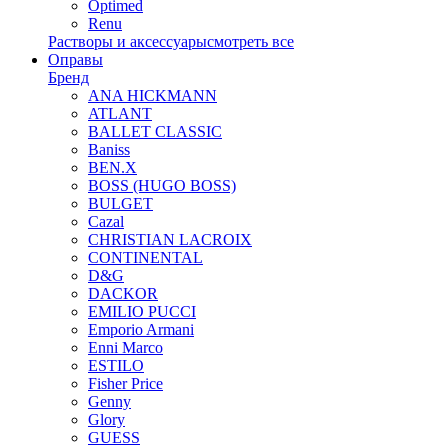
Optimed
Renu
Растворы и аксессуары
смотреть все
Оправы
Бренд
ANA HICKMANN
ATLANT
BALLET CLASSIC
Baniss
BEN.X
BOSS (HUGO BOSS)
BULGET
Cazal
CHRISTIAN LACROIX
CONTINENTAL
D&G
DACKOR
EMILIO PUCCI
Emporio Armani
Enni Marco
ESTILO
Fisher Price
Genny
Glory
GUESS