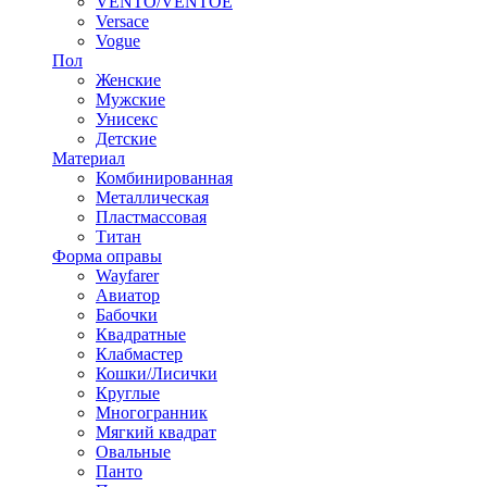
VENTO/VENTOE
Versace
Vogue
Пол
Женские
Мужские
Унисекс
Детские
Материал
Комбинированная
Металлическая
Пластмассовая
Титан
Форма оправы
Wayfarer
Авиатор
Бабочки
Квадратные
Клабмастер
Кошки/Лисички
Круглые
Многогранник
Мягкий квадрат
Овальные
Панто