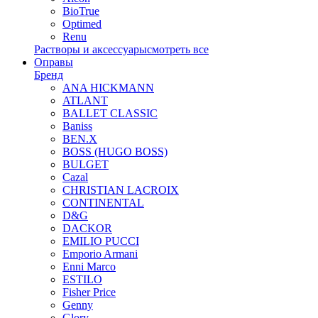
BioTrue
Optimed
Renu
Растворы и аксессуары
смотреть все
Оправы
Бренд
ANA HICKMANN
ATLANT
BALLET CLASSIC
Baniss
BEN.X
BOSS (HUGO BOSS)
BULGET
Cazal
CHRISTIAN LACROIX
CONTINENTAL
D&G
DACKOR
EMILIO PUCCI
Emporio Armani
Enni Marco
ESTILO
Fisher Price
Genny
Glory