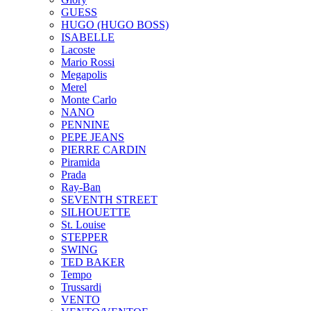
GUESS
HUGO (HUGO BOSS)
ISABELLE
Lacoste
Mario Rossi
Megapolis
Merel
Monte Carlo
NANO
PENNINE
PEPE JEANS
PIERRE CARDIN
Piramida
Prada
Ray-Ban
SEVENTH STREET
SILHOUETTE
St. Louise
STEPPER
SWING
TED BAKER
Tempo
Trussardi
VENTO