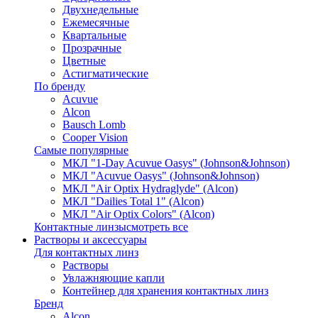
Двухнедельные
Ежемесячные
Квартальные
Прозрачные
Цветные
Астигматические
По бренду
Acuvue
Alcon
Bausch Lomb
Cooper Vision
Самые популярные
МКЛ "1-Day Acuvue Oasys" (Johnson&Johnson)
МКЛ "Acuvue Oasys" (Johnson&Johnson)
МКЛ "Air Optix Hydraglyde" (Alcon)
МКЛ "Dailies Total 1" (Alcon)
МКЛ "Air Optix Colors" (Alcon)
Контактные линзы
смотреть все
Растворы и аксессуары
Для контактных линз
Растворы
Увлажняющие капли
Контейнер для хранения контактных линз
Бренд
Alcon