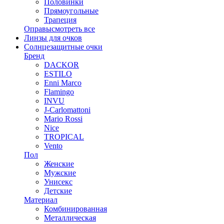
Половинки
Прямоугольные
Трапеция
Оправы
смотреть все
Линзы для очков
Солнцезащитные очки
Бренд
DACKOR
ESTILO
Enni Marco
Flamingo
INVU
J-Carlomattoni
Mario Rossi
Nice
TROPICAL
Vento
Пол
Женские
Мужские
Унисекс
Детские
Материал
Комбинированная
Металлическая