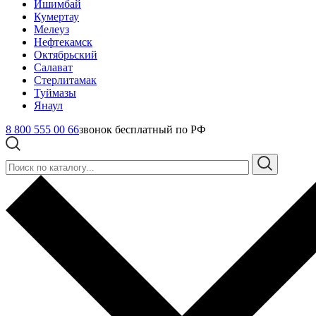
Ишимбай
Кумертау
Мелеуз
Нефтекамск
Октябрьский
Салават
Стерлитамак
Туймазы
Янаул
8 800 555 00 66
звонок бесплатный по РФ