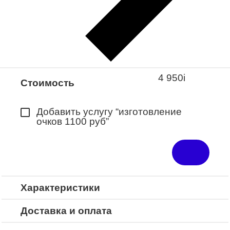
Закажите понравившуюся модель
в ближайший салон “Оптик-Экспресс”.
*Доступно для Республики
Башкортостан
4 950
i
Стоимость
Добавить услугу “изготовление
очков 1100 руб”
Характеристики
Доставка и оплата