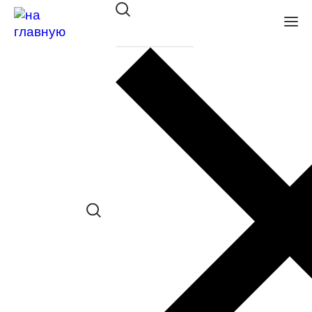
Оправа Merel 7840 C01
в наличии (Осталась 1 шт.) *наличие
товара в конкретном салоне
необходимо уточнять отдельно
Сравнить товар
Поделиться в соц. сетях:
Заказать примерку