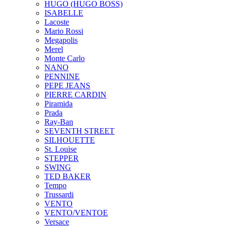
HUGO (HUGO BOSS)
ISABELLE
Lacoste
Mario Rossi
Megapolis
Merel
Monte Carlo
NANO
PENNINE
PEPE JEANS
PIERRE CARDIN
Piramida
Prada
Ray-Ban
SEVENTH STREET
SILHOUETTE
St. Louise
STEPPER
SWING
TED BAKER
Tempo
Trussardi
VENTO
VENTO/VENTOE
Versace