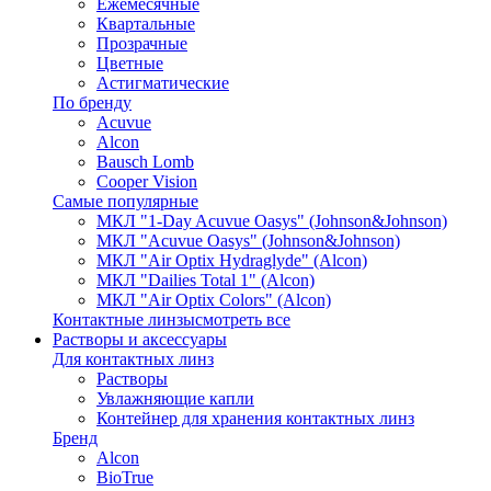
Ежемесячные
Квартальные
Прозрачные
Цветные
Астигматические
По бренду
Acuvue
Alcon
Bausch Lomb
Cooper Vision
Самые популярные
МКЛ "1-Day Acuvue Oasys" (Johnson&Johnson)
МКЛ "Acuvue Oasys" (Johnson&Johnson)
МКЛ "Air Optix Hydraglyde" (Alcon)
МКЛ "Dailies Total 1" (Alcon)
МКЛ "Air Optix Colors" (Alcon)
Контактные линзы
смотреть все
Растворы и аксессуары
Для контактных линз
Растворы
Увлажняющие капли
Контейнер для хранения контактных линз
Бренд
Alcon
BioTrue