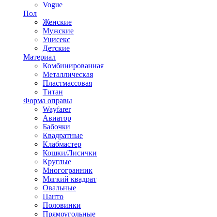
Vogue
Пол
Женские
Мужские
Унисекс
Детские
Материал
Комбинированная
Металлическая
Пластмассовая
Титан
Форма оправы
Wayfarer
Авиатор
Бабочки
Квадратные
Клабмастер
Кошки/Лисички
Круглые
Многогранник
Мягкий квадрат
Овальные
Панто
Половинки
Прямоугольные