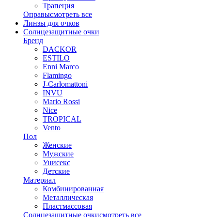
Трапеция
Оправы
смотреть все
Линзы для очков
Солнцезащитные очки
Бренд
DACKOR
ESTILO
Enni Marco
Flamingo
J-Carlomattoni
INVU
Mario Rossi
Nice
TROPICAL
Vento
Пол
Женские
Мужские
Унисекс
Детские
Материал
Комбинированная
Металлическая
Пластмассовая
Солнцезащитные очки
смотреть все