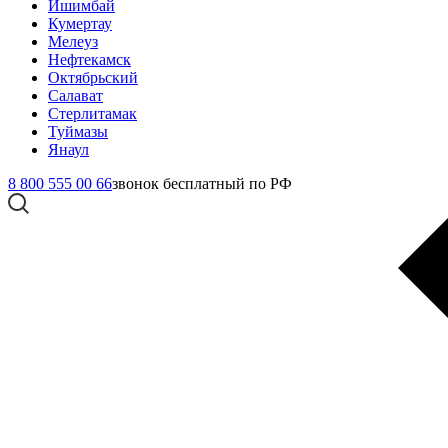
Ишимбай
Кумертау
Мелеуз
Нефтекамск
Октябрьский
Салават
Стерлитамак
Туймазы
Янаул
8 800 555 00 66
звонок бесплатный по РФ