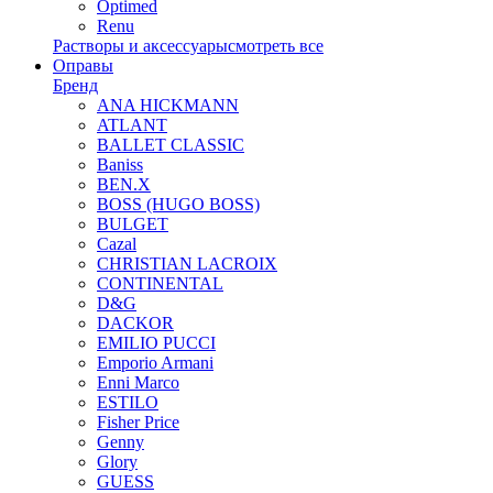
Optimed
Renu
Растворы и аксессуары
смотреть все
Оправы
Бренд
ANA HICKMANN
ATLANT
BALLET CLASSIC
Baniss
BEN.X
BOSS (HUGO BOSS)
BULGET
Cazal
CHRISTIAN LACROIX
CONTINENTAL
D&G
DACKOR
EMILIO PUCCI
Emporio Armani
Enni Marco
ESTILO
Fisher Price
Genny
Glory
GUESS