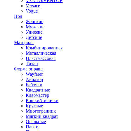
VENTO/VENTOE
Versace
Vogue
Пол
Женские
Мужские
Унисекс
Детские
Материал
Комбинированная
Металлическая
Пластмассовая
Титан
Форма оправы
Wayfarer
Авиатор
Бабочки
Квадратные
Клабмастер
Кошки/Лисички
Круглые
Многогранник
Мягкий квадрат
Овальные
Панто