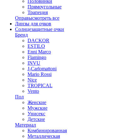
Половинки
Прямоугольные
Трапеция
Оправы
смотреть все
Линзы для очков
Солнцезащитные очки
Бренд
DACKOR
ESTILO
Enni Marco
Flamingo
INVU
J-Carlomattoni
Mario Rossi
Nice
TROPICAL
Vento
Пол
Женские
Мужские
Унисекс
Детские
Материал
Комбинированная
Металлическая