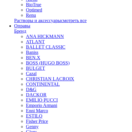
BioTrue
Optimed
Renu
Растворы и аксессуары
смотреть все
Оправы
Бренд
ANA HICKMANN
ATLANT
BALLET CLASSIC
Baniss
BEN.X
BOSS (HUGO BOSS)
BULGET
Cazal
CHRISTIAN LACROIX
CONTINENTAL
D&G
DACKOR
EMILIO PUCCI
Emporio Armani
Enni Marco
ESTILO
Fisher Price
Genny
Glory