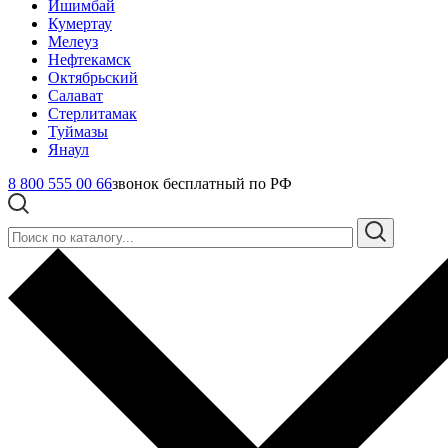
Ишимбай
Кумертау
Мелеуз
Нефтекамск
Октябрьский
Салават
Стерлитамак
Туймазы
Янаул
8 800 555 00 66
звонок бесплатный по РФ