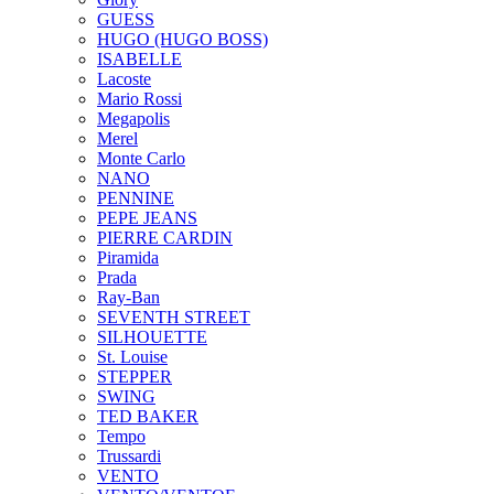
GUESS
HUGO (HUGO BOSS)
ISABELLE
Lacoste
Mario Rossi
Megapolis
Merel
Monte Carlo
NANO
PENNINE
PEPE JEANS
PIERRE CARDIN
Piramida
Prada
Ray-Ban
SEVENTH STREET
SILHOUETTE
St. Louise
STEPPER
SWING
TED BAKER
Tempo
Trussardi
VENTO