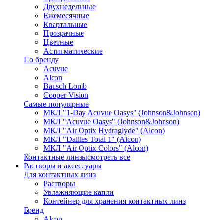
Двухнедельные
Ежемесячные
Квартальные
Прозрачные
Цветные
Астигматические
По бренду
Acuvue
Alcon
Bausch Lomb
Cooper Vision
Самые популярные
МКЛ "1-Day Acuvue Oasys" (Johnson&Johnson)
МКЛ "Acuvue Oasys" (Johnson&Johnson)
МКЛ "Air Optix Hydraglyde" (Alcon)
МКЛ "Dailies Total 1" (Alcon)
МКЛ "Air Optix Colors" (Alcon)
Контактные линзы
смотреть все
Растворы и аксессуары
Для контактных линз
Растворы
Увлажняющие капли
Контейнер для хранения контактных линз
Бренд
Alcon