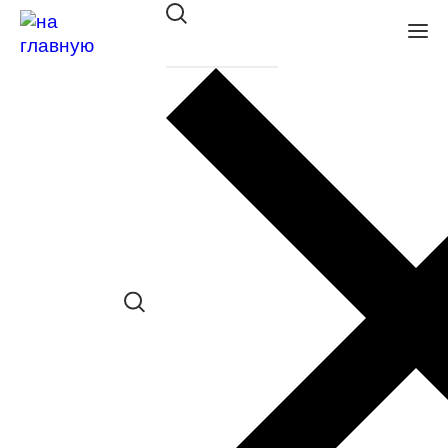
Оправа Merel 9113 C04
в наличии (Больше 5 шт.) *наличие
товара в конкретном салоне
необходимо уточнять отдельно
Сравнить товар
Поделиться в соц. сетях:
Заказать примерку