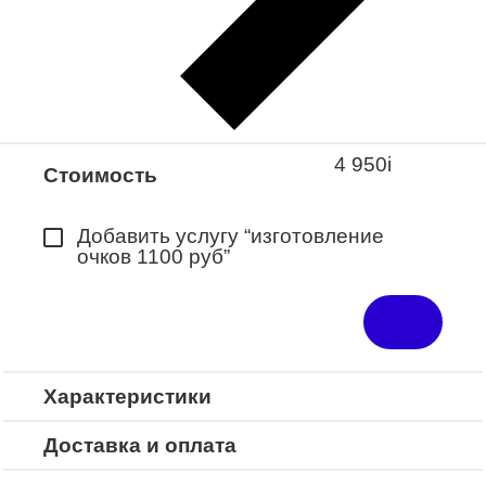
Закажите понравившуюся модель
в ближайший салон “Оптик-Экспресс”.
*Доступно для Республики
Башкортостан
4 950
i
Стоимость
Добавить услугу “изготовление
очков 1100 руб”
Характеристики
Доставка и оплата