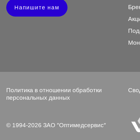
Бре
Напишите нам
Wayfarer
Акц
Авиатор
Под
Бабочки
Мон
Квадратные
Клабмастер
Кошки/Лисички
Круглые
Политика в отношении обработки
Сво
Многогранник
персональных данных
Мягкий квадрат
Овальные
© 1994-2026 ЗАО ″Оптимедсервис″
Панто