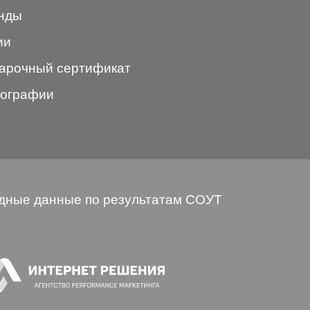
нды
ии
арочный сертификат
ографии
дные данные по результатам СОУТ