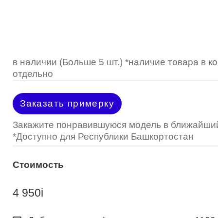
Optimed
Пластмассовая
Пластмассовая
(Johnson&Johnson)
Renu
Титан
 стопперы
Футляры для очков
МКЛ "Air Optix Hydraglyde"
(Alcon)
МКЛ "Dailies Total 1" (Alcon)
в наличии (Больше 5 шт.) *наличие товара в 
отдельно
МКЛ "Air Optix Colors" (Alcon)
Заказать примерку
Закажите понравившуюся модель в ближайший
*Доступно для Республики Башкортостан
Стоимость
4 950
i