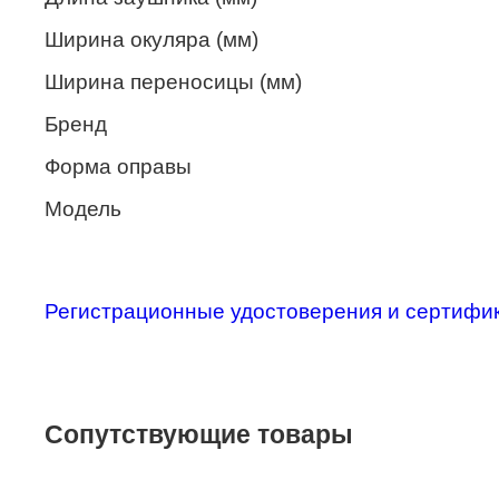
Merel
Ширина окуляра (мм)
Monte Carlo
Ширина переносицы (мм)
NANO
Бренд
PENNINE
Форма оправы
PEPE JEANS
Модель
PIERRE CARDIN
Piramida
Регистрационные удостоверения и сертифи
Prada
Ray-Ban
SEVENTH STREET
Сопутствующие товары
SILHOUETTE
St. Louise