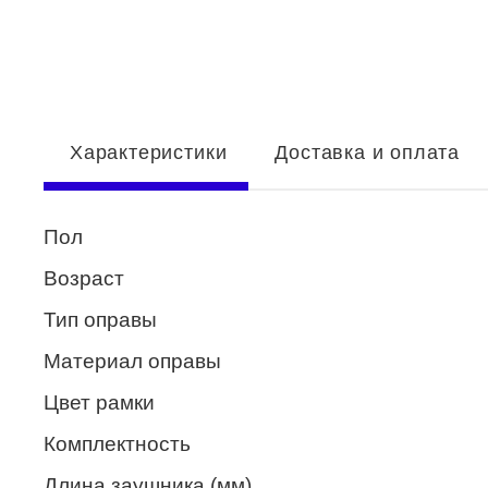
Enni Marco
ESTILO
Fisher Price
Характеристики
Доставка и оплата
Genny
Glory
Пол
GUESS
Возраст
HUGO (HUGO BOSS)
Тип оправы
ISABELLE
Материал оправы
Lacoste
Цвет рамки
Mario Rossi
Комплектность
Megapolis
Длина заушника (мм)