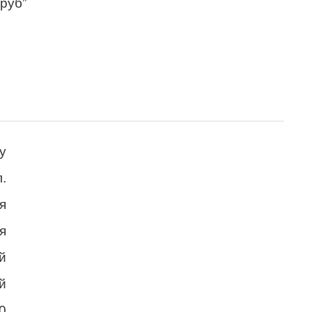
 руб”
у
.
я
я
й
й
0