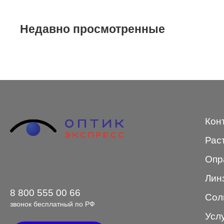
STEPPER
Недавно просмотренные
SWING
TED BAKER
Tempo
Trussardi
VENTO
Кон
VENTO/VENTOE
Рас
Versace
Опр
Vogue
Лин
8 800 555 00 66
Сол
звонок бесплатный по РФ
Усл
Форма оправы