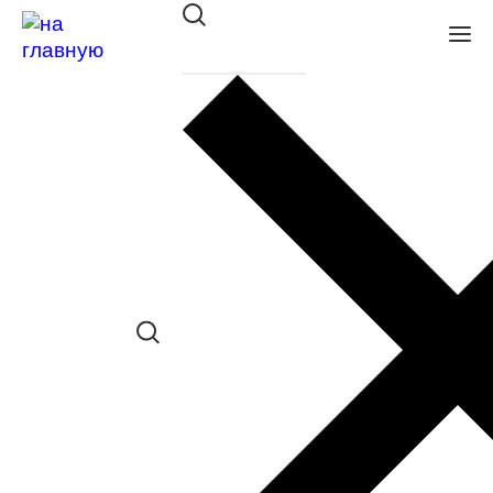
Оправа Merel ME1005 C02
в наличии (Больше 5 шт.) *наличие
товара в конкретном салоне
необходимо уточнять отдельно
Сравнить товар
Поделиться в соц. сетях:
Заказать примерку