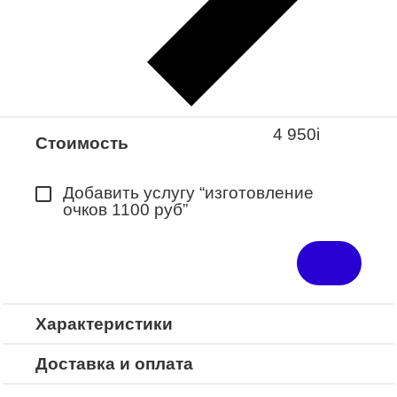
Закажите понравившуюся модель
в ближайший салон “Оптик-Экспресс”.
*Доступно для Республики
Башкортостан
4 950
i
Стоимость
Добавить услугу “изготовление
очков 1100 руб”
Характеристики
Доставка и оплата