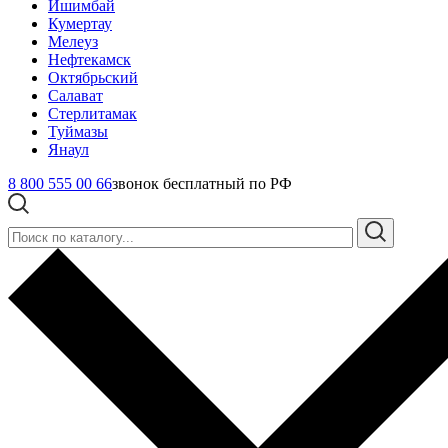
Ишимбай
Кумертау
Мелеуз
Нефтекамск
Октябрьский
Салават
Стерлитамак
Туймазы
Янаул
8 800 555 00 66
звонок бесплатный по РФ