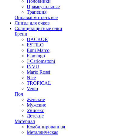
Половинки
Прямоугольные
Трапеция
Оправы
смотреть все
Линзы для очков
Солнцезащитные очки
Бренд
DACKOR
ESTILO
Enni Marco
Flamingo
J-Carlomattoni
INVU
Mario Rossi
Nice
TROPICAL
Vento
Пол
Женские
Мужские
Унисекс
Детские
Материал
Комбинированная
Металлическая