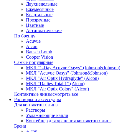
Двухнедельные
Ежемесячные
Квартальные
Прозрачные
Цветные
Астигматические
По бренду
Acuvue
Alcon
Bausch Lomb
Cooper Vision
Самые популярные
МКЛ "1-Day Acuvue Oasys" (Johnson&Johnson)
МКЛ "Acuvue Oasys" (Johnson&Johnson)
МКЛ "Air Optix Hydraglyde" (Alcon)
МКЛ "Dailies Total 1" (Alcon)
МКЛ "Air Optix Colors" (Alcon)
Контактные линзы
смотреть все
Растворы и аксессуары
Для контактных линз
Растворы
Увлажняющие капли
Контейнер для хранения контактных линз
Бренд
Alcon