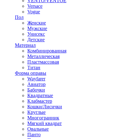
VENTO/VENTOE
Versace
Vogue
Пол
Женские
Мужские
Унисекс
Детские
Материал
Комбинированная
Металлическая
Пластмассовая
Титан
Форма оправы
Wayfarer
Авиатор
Бабочки
Квадратные
Клабмастер
Кошки/Лисички
Круглые
Многогранник
Мягкий квадрат
Овальные
Панто