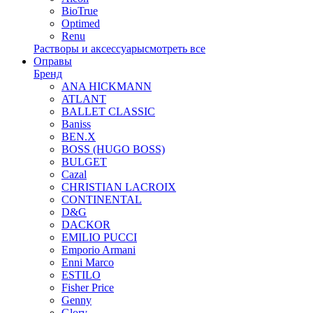
BioTrue
Optimed
Renu
Растворы и аксессуары
смотреть все
Оправы
Бренд
ANA HICKMANN
ATLANT
BALLET CLASSIC
Baniss
BEN.X
BOSS (HUGO BOSS)
BULGET
Cazal
CHRISTIAN LACROIX
CONTINENTAL
D&G
DACKOR
EMILIO PUCCI
Emporio Armani
Enni Marco
ESTILO
Fisher Price
Genny
Glory