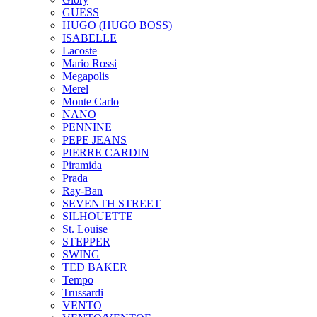
GUESS
HUGO (HUGO BOSS)
ISABELLE
Lacoste
Mario Rossi
Megapolis
Merel
Monte Carlo
NANO
PENNINE
PEPE JEANS
PIERRE CARDIN
Piramida
Prada
Ray-Ban
SEVENTH STREET
SILHOUETTE
St. Louise
STEPPER
SWING
TED BAKER
Tempo
Trussardi
VENTO