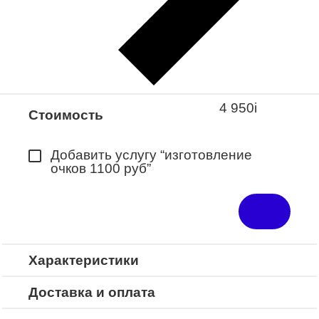
Закажите понравившуюся модель
в ближайший салон “Оптик-Экспресс”.
*Доступно для Республики
Башкортостан
4 950
i
Стоимость
Добавить услугу “изготовление
очков 1100 руб”
Характеристики
Доставка и оплата