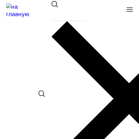
Оправа Merel ME1026 C1
в наличии (Больше 5 шт.) *наличие
товара в конкретном салоне
необходимо уточнять отдельно
Сравнить товар
Поделиться в соц. сетях:
Заказать примерку