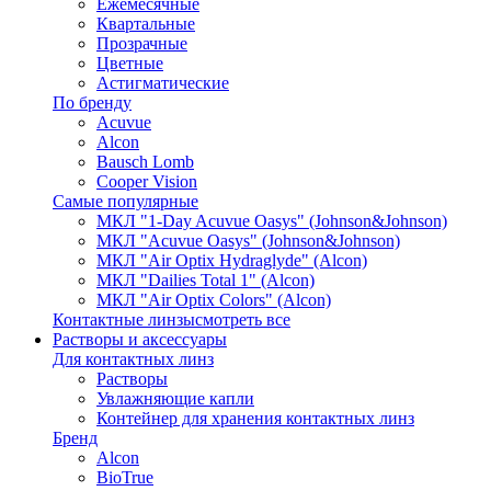
Ежемесячные
Квартальные
Прозрачные
Цветные
Астигматические
По бренду
Acuvue
Alcon
Bausch Lomb
Cooper Vision
Самые популярные
МКЛ "1-Day Acuvue Oasys" (Johnson&Johnson)
МКЛ "Acuvue Oasys" (Johnson&Johnson)
МКЛ "Air Optix Hydraglyde" (Alcon)
МКЛ "Dailies Total 1" (Alcon)
МКЛ "Air Optix Colors" (Alcon)
Контактные линзы
смотреть все
Растворы и аксессуары
Для контактных линз
Растворы
Увлажняющие капли
Контейнер для хранения контактных линз
Бренд
Alcon
BioTrue