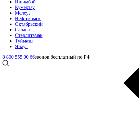
Ишимбай
Кумертау
Мелеуз
Нефтекамск
Октябрьский
Салават
Стерлитамак
Туймазы
Янаул
8 800 555 00 66
звонок бесплатный по РФ