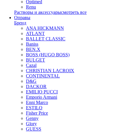
Optimed
Renu
Растворы и аксессуары
смотреть все
Оправы
Бренд
ANA HICKMANN
ATLANT
BALLET CLASSIC
Baniss
BEN.X
BOSS (HUGO BOSS)
BULGET
Cazal
CHRISTIAN LACROIX
CONTINENTAL
D&G
DACKOR
EMILIO PUCCI
Emporio Armani
Enni Marco
ESTILO
Fisher Price
Genny
Glory
GUESS