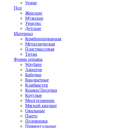
Vogue
Пол
Женские
Мужские
Унисекс
Детские
Материал
Комбинированная
Металлическая
Пластмассовая
Титан
Форма оправы
Wayfarer
Авиатор
Бабочки
Квадратные
Клабмастер
Кошки/Лисички
Круглые
Многогранник
Мягкий квадрат
Овальные
Панто
Половинки
Прямоугольные