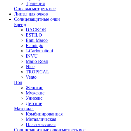
Трапеция
Оправы
смотреть все
Линзы для очков
Солнцезащитные очки
Бренд
DACKOR
ESTILO
Enni Marco
Flamingo
J-Carlomattoni
INVU
Mario Rossi
Nice
TROPICAL
Vento
Пол
Женские
Мужские
Унисекс
Детские
Материал
Комбинированная
Металлическая
Пластмассовая
Солнцезащитные очки
смотреть все