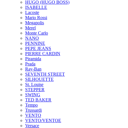
HUGO (HUGO BOSS)
ISABELLE
Lacoste
Mario Rossi
Megapolis
Merel
Monte Carlo
NANO
PENNINE
PEPE JEANS
PIERRE CARDIN
Piramida
Prada
Ray-Ban
SEVENTH STREET
SILHOUETTE
St. Louise
STEPPER
SWING
TED BAKER
Tempo
Trussardi
VENTO
VENTO/VENTOE
Versace