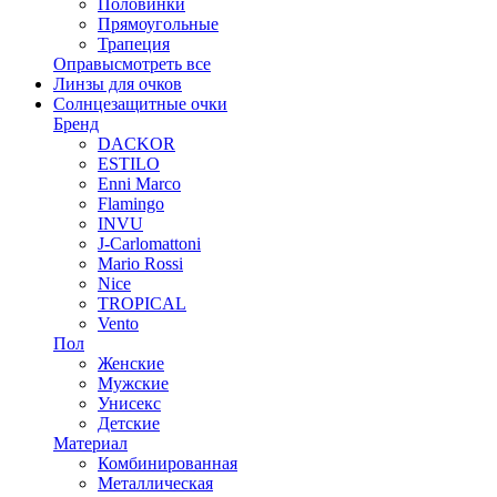
Половинки
Прямоугольные
Трапеция
Оправы
смотреть все
Линзы для очков
Солнцезащитные очки
Бренд
DACKOR
ESTILO
Enni Marco
Flamingo
INVU
J-Carlomattoni
Mario Rossi
Nice
TROPICAL
Vento
Пол
Женские
Мужские
Унисекс
Детские
Материал
Комбинированная
Металлическая