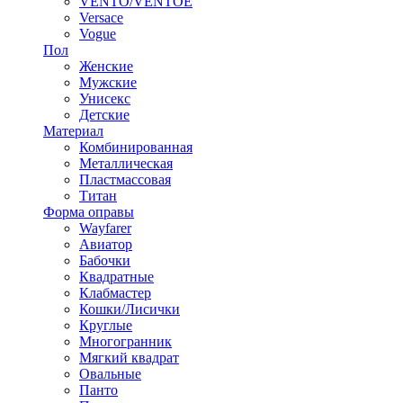
VENTO/VENTOE
Versace
Vogue
Пол
Женские
Мужские
Унисекс
Детские
Материал
Комбинированная
Металлическая
Пластмассовая
Титан
Форма оправы
Wayfarer
Авиатор
Бабочки
Квадратные
Клабмастер
Кошки/Лисички
Круглые
Многогранник
Мягкий квадрат
Овальные
Панто