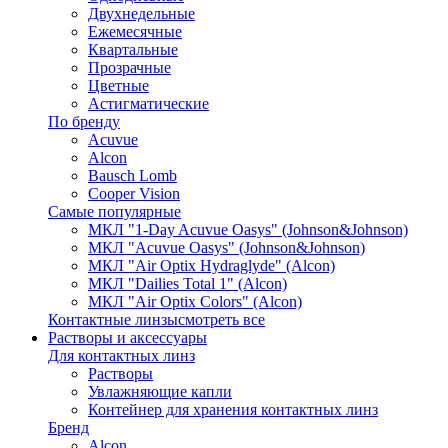
Двухнедельные
Ежемесячные
Квартальные
Прозрачные
Цветные
Астигматические
По бренду
Acuvue
Alcon
Bausch Lomb
Cooper Vision
Самые популярные
МКЛ "1-Day Acuvue Oasys" (Johnson&Johnson)
МКЛ "Acuvue Oasys" (Johnson&Johnson)
МКЛ "Air Optix Hydraglyde" (Alcon)
МКЛ "Dailies Total 1" (Alcon)
МКЛ "Air Optix Colors" (Alcon)
Контактные линзы
смотреть все
Растворы и аксессуары
Для контактных линз
Растворы
Увлажняющие капли
Контейнер для хранения контактных линз
Бренд
Alcon