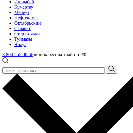
Ишимбай
Кумертау
Мелеуз
Нефтекамск
Октябрьский
Салават
Стерлитамак
Туймазы
Янаул
8 800 555 00 66
звонок бесплатный по РФ