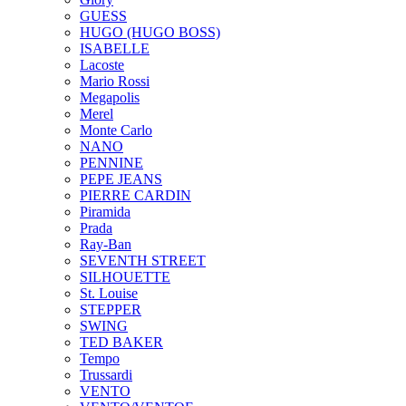
GUESS
HUGO (HUGO BOSS)
ISABELLE
Lacoste
Mario Rossi
Megapolis
Merel
Monte Carlo
NANO
PENNINE
PEPE JEANS
PIERRE CARDIN
Piramida
Prada
Ray-Ban
SEVENTH STREET
SILHOUETTE
St. Louise
STEPPER
SWING
TED BAKER
Tempo
Trussardi
VENTO