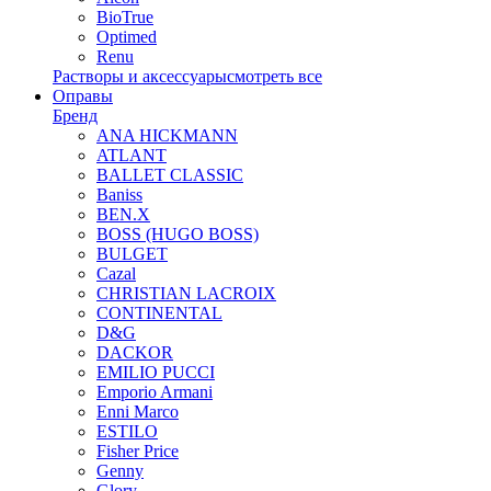
BioTrue
Optimed
Renu
Растворы и аксессуары
смотреть все
Оправы
Бренд
ANA HICKMANN
ATLANT
BALLET CLASSIC
Baniss
BEN.X
BOSS (HUGO BOSS)
BULGET
Cazal
CHRISTIAN LACROIX
CONTINENTAL
D&G
DACKOR
EMILIO PUCCI
Emporio Armani
Enni Marco
ESTILO
Fisher Price
Genny
Glory