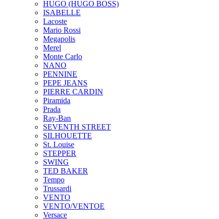
HUGO (HUGO BOSS)
ISABELLE
Lacoste
Mario Rossi
Megapolis
Merel
Monte Carlo
NANO
PENNINE
PEPE JEANS
PIERRE CARDIN
Piramida
Prada
Ray-Ban
SEVENTH STREET
SILHOUETTE
St. Louise
STEPPER
SWING
TED BAKER
Tempo
Trussardi
VENTO
VENTO/VENTOE
Versace