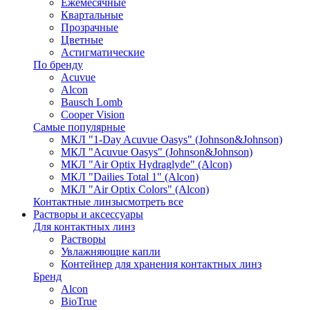
Ежемесячные
Квартальные
Прозрачные
Цветные
Астигматические
По бренду
Acuvue
Alcon
Bausch Lomb
Cooper Vision
Самые популярные
МКЛ "1-Day Acuvue Oasys" (Johnson&Johnson)
МКЛ "Acuvue Oasys" (Johnson&Johnson)
МКЛ "Air Optix Hydraglyde" (Alcon)
МКЛ "Dailies Total 1" (Alcon)
МКЛ "Air Optix Colors" (Alcon)
Контактные линзы
смотреть все
Растворы и аксессуары
Для контактных линз
Растворы
Увлажняющие капли
Контейнер для хранения контактных линз
Бренд
Alcon
BioTrue