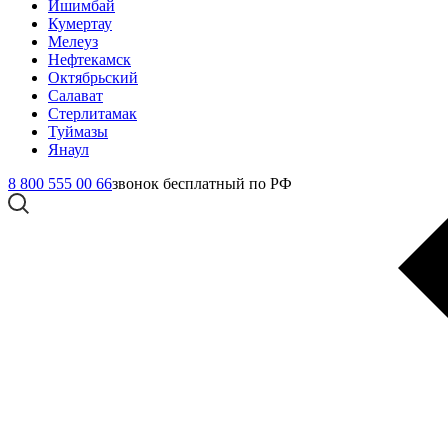
Ишимбай
Кумертау
Мелеуз
Нефтекамск
Октябрьский
Салават
Стерлитамак
Туймазы
Янаул
8 800 555 00 66
звонок бесплатный по РФ