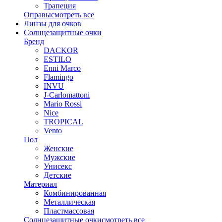
Трапеция
Оправы
смотреть все
Линзы для очков
Солнцезащитные очки
Бренд
DACKOR
ESTILO
Enni Marco
Flamingo
INVU
J-Carlomattoni
Mario Rossi
Nice
TROPICAL
Vento
Пол
Женские
Мужские
Унисекс
Детские
Материал
Комбинированная
Металлическая
Пластмассовая
Солнцезащитные очки
смотреть все