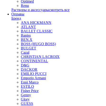
Optimed
Renu
Растворы и аксессуары
смотреть все
Оправы
Бренд
ANA HICKMANN
ATLANT
BALLET CLASSIC
Baniss
BEN.X
BOSS (HUGO BOSS)
BULGET
Cazal
CHRISTIAN LACROIX
CONTINENTAL
D&G
DACKOR
EMILIO PUCCI
Emporio Armani
Enni Marco
ESTILO
Fisher Price
Genny
Glory
GUESS