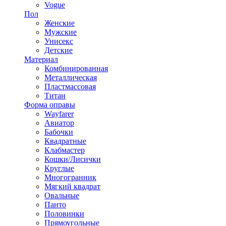
Vogue
Пол
Женские
Мужские
Унисекс
Детские
Материал
Комбинированная
Металлическая
Пластмассовая
Титан
Форма оправы
Wayfarer
Авиатор
Бабочки
Квадратные
Клабмастер
Кошки/Лисички
Круглые
Многогранник
Мягкий квадрат
Овальные
Панто
Половинки
Прямоугольные