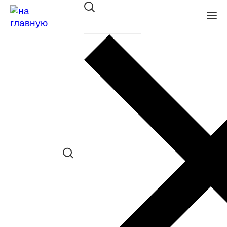
Оправа Merel ME1068 C1
в наличии (Больше 5 шт.) *наличие
товара в конкретном салоне
необходимо уточнять отдельно
Сравнить товар
Поделиться в соц. сетях:
Заказать примерку