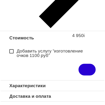
Закажите понравившуюся модель
в ближайший салон “Оптик-Экспресс”.
*Доступно для Республики
Башкортостан
4 950
i
Стоимость
Добавить услугу “изготовление
очков 1100 руб”
Характеристики
Доставка и оплата