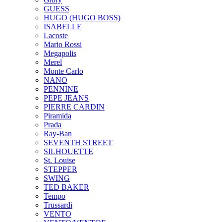
GUESS
HUGO (HUGO BOSS)
ISABELLE
Lacoste
Mario Rossi
Megapolis
Merel
Monte Carlo
NANO
PENNINE
PEPE JEANS
PIERRE CARDIN
Piramida
Prada
Ray-Ban
SEVENTH STREET
SILHOUETTE
St. Louise
STEPPER
SWING
TED BAKER
Tempo
Trussardi
VENTO