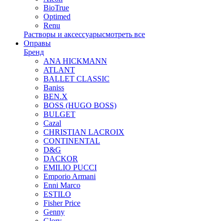
BioTrue
Optimed
Renu
Растворы и аксессуары
смотреть все
Оправы
Бренд
ANA HICKMANN
ATLANT
BALLET CLASSIC
Baniss
BEN.X
BOSS (HUGO BOSS)
BULGET
Cazal
CHRISTIAN LACROIX
CONTINENTAL
D&G
DACKOR
EMILIO PUCCI
Emporio Armani
Enni Marco
ESTILO
Fisher Price
Genny
Glory