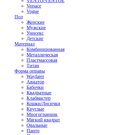
VENTO/VENTOE
Versace
Vogue
Пол
Женские
Мужские
Унисекс
Детские
Материал
Комбинированная
Металлическая
Пластмассовая
Титан
Форма оправы
Wayfarer
Авиатор
Бабочки
Квадратные
Клабмастер
Кошки/Лисички
Круглые
Многогранник
Мягкий квадрат
Овальные
Панто