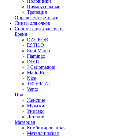
Половинки
Прямоугольные
Трапеция
Оправы
смотреть все
Линзы для очков
Солнцезащитные очки
Бренд
DACKOR
ESTILO
Enni Marco
Flamingo
INVU
J-Carlomattoni
Mario Rossi
Nice
TROPICAL
Vento
Пол
Женские
Мужские
Унисекс
Детские
Материал
Комбинированная
Металлическая