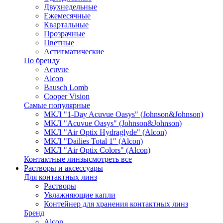
Двухнедельные
Ежемесячные
Квартальные
Прозрачные
Цветные
Астигматические
По бренду
Acuvue
Alcon
Bausch Lomb
Cooper Vision
Самые популярные
МКЛ "1-Day Acuvue Oasys" (Johnson&Johnson)
МКЛ "Acuvue Oasys" (Johnson&Johnson)
МКЛ "Air Optix Hydraglyde" (Alcon)
МКЛ "Dailies Total 1" (Alcon)
МКЛ "Air Optix Colors" (Alcon)
Контактные линзы
смотреть все
Растворы и аксессуары
Для контактных линз
Растворы
Увлажняющие капли
Контейнер для хранения контактных линз
Бренд
Alcon