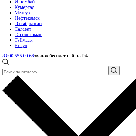
Ишимбай
Кумертау
Мелеуз
Нефтекамск
Октябрьский
Салават
Стерлитамак
Туймазы
Янаул
8 800 555 00 66
звонок бесплатный по РФ