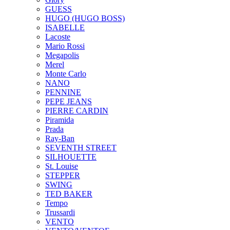
GUESS
HUGO (HUGO BOSS)
ISABELLE
Lacoste
Mario Rossi
Megapolis
Merel
Monte Carlo
NANO
PENNINE
PEPE JEANS
PIERRE CARDIN
Piramida
Prada
Ray-Ban
SEVENTH STREET
SILHOUETTE
St. Louise
STEPPER
SWING
TED BAKER
Tempo
Trussardi
VENTO