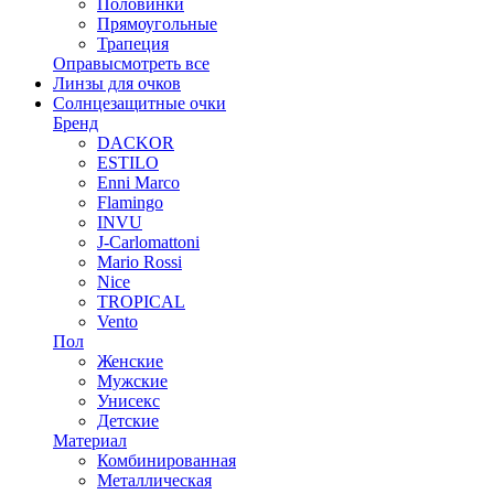
Половинки
Прямоугольные
Трапеция
Оправы
смотреть все
Линзы для очков
Солнцезащитные очки
Бренд
DACKOR
ESTILO
Enni Marco
Flamingo
INVU
J-Carlomattoni
Mario Rossi
Nice
TROPICAL
Vento
Пол
Женские
Мужские
Унисекс
Детские
Материал
Комбинированная
Металлическая