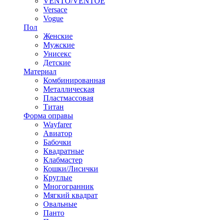
VENTO/VENTOE
Versace
Vogue
Пол
Женские
Мужские
Унисекс
Детские
Материал
Комбинированная
Металлическая
Пластмассовая
Титан
Форма оправы
Wayfarer
Авиатор
Бабочки
Квадратные
Клабмастер
Кошки/Лисички
Круглые
Многогранник
Мягкий квадрат
Овальные
Панто