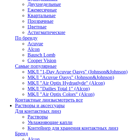
Двухнедельные
Ежемесячные
Квартальные
Прозрачные
Цветные
Астигматические
По бренду
Acuvue
Alcon
Bausch Lomb
Cooper Vision
Самые популярные
МКЛ "1-Day Acuvue Oasys" (Johnson&Johnson)
МКЛ "Acuvue Oasys" (Johnson&Johnson)
МКЛ "Air Optix Hydraglyde" (Alcon)
МКЛ "Dailies Total 1" (Alcon)
МКЛ "Air Optix Colors" (Alcon)
Контактные линзы
смотреть все
Растворы и аксессуары
Для контактных линз
Растворы
Увлажняющие капли
Контейнер для хранения контактных линз
Бренд
Alcon