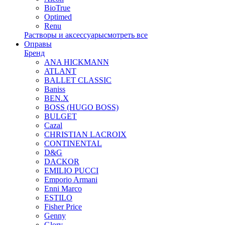
BioTrue
Optimed
Renu
Растворы и аксессуары
смотреть все
Оправы
Бренд
ANA HICKMANN
ATLANT
BALLET CLASSIC
Baniss
BEN.X
BOSS (HUGO BOSS)
BULGET
Cazal
CHRISTIAN LACROIX
CONTINENTAL
D&G
DACKOR
EMILIO PUCCI
Emporio Armani
Enni Marco
ESTILO
Fisher Price
Genny
Glory