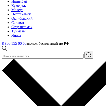
Ишимбай
Кумертау
Мелеуз
Нефтекамск
Октябрьский
Салават
Стерлитамак
Туймазы
Янаул
8 800 555 00 66
звонок бесплатный по РФ