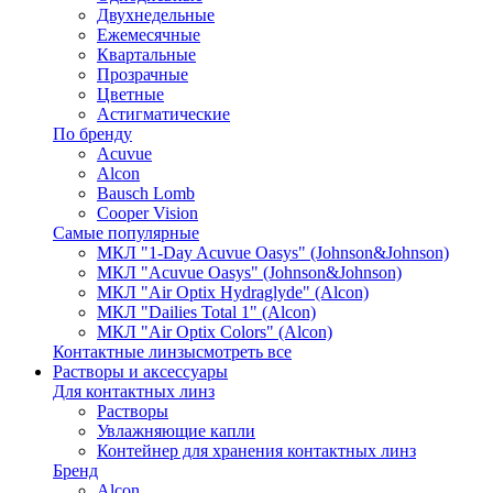
Двухнедельные
Ежемесячные
Квартальные
Прозрачные
Цветные
Астигматические
По бренду
Acuvue
Alcon
Bausch Lomb
Cooper Vision
Самые популярные
МКЛ "1-Day Acuvue Oasys" (Johnson&Johnson)
МКЛ "Acuvue Oasys" (Johnson&Johnson)
МКЛ "Air Optix Hydraglyde" (Alcon)
МКЛ "Dailies Total 1" (Alcon)
МКЛ "Air Optix Colors" (Alcon)
Контактные линзы
смотреть все
Растворы и аксессуары
Для контактных линз
Растворы
Увлажняющие капли
Контейнер для хранения контактных линз
Бренд
Alcon