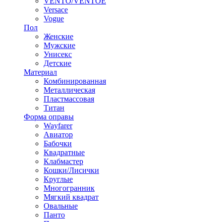
VENTO/VENTOE
Versace
Vogue
Пол
Женские
Мужские
Унисекс
Детские
Материал
Комбинированная
Металлическая
Пластмассовая
Титан
Форма оправы
Wayfarer
Авиатор
Бабочки
Квадратные
Клабмастер
Кошки/Лисички
Круглые
Многогранник
Мягкий квадрат
Овальные
Панто