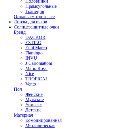
Половинки
Прямоугольные
Трапеция
Оправы
смотреть все
Линзы для очков
Солнцезащитные очки
Бренд
DACKOR
ESTILO
Enni Marco
Flamingo
INVU
J-Carlomattoni
Mario Rossi
Nice
TROPICAL
Vento
Пол
Женские
Мужские
Унисекс
Детские
Материал
Комбинированная
Металлическая