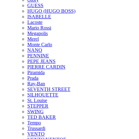
GUESS
HUGO (HUGO BOSS)
ISABELLE
Lacoste
Mario Rossi
Megapolis
Merel
Monte Carlo
NANO
PENNINE
PEPE JEANS
PIERRE CARDIN
Piramida
Prada
Ray-Ban
SEVENTH STREET
SILHOUETTE
St. Louise
STEPPER
SWING
TED BAKER
Tempo
Trussardi
VENTO