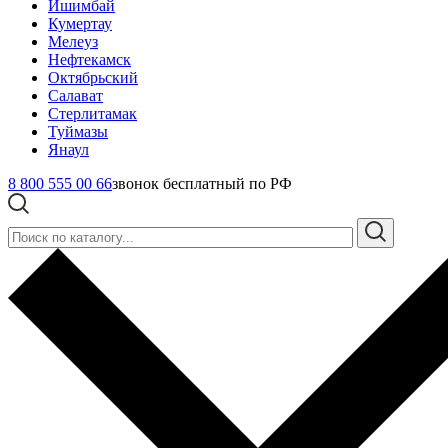
Ишимбай
Кумертау
Мелеуз
Нефтекамск
Октябрьский
Салават
Стерлитамак
Туймазы
Янаул
8 800 555 00 66
звонок бесплатный по РФ