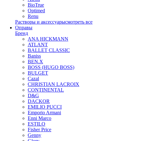
BioTrue
Optimed
Renu
Растворы и аксессуары
смотреть все
Оправы
Бренд
ANA HICKMANN
ATLANT
BALLET CLASSIC
Baniss
BEN.X
BOSS (HUGO BOSS)
BULGET
Cazal
CHRISTIAN LACROIX
CONTINENTAL
D&G
DACKOR
EMILIO PUCCI
Emporio Armani
Enni Marco
ESTILO
Fisher Price
Genny
Glory