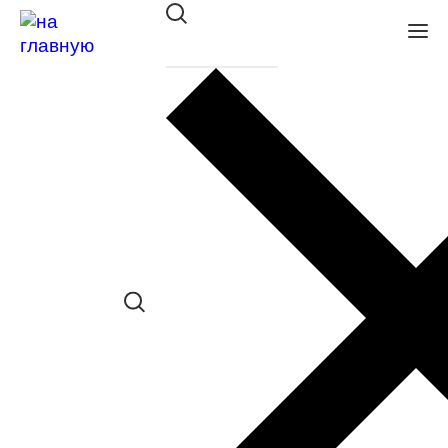
Оправа Merel ME1098 C1
в наличии (Больше 5 шт.) *наличие
товара в конкретном салоне
необходимо уточнять отдельно
Сравнить товар
Поделиться в соц. сетях:
Заказать примерку