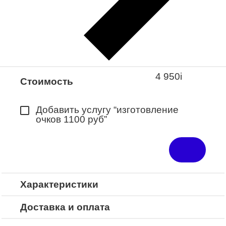
Закажите понравившуюся модель
в ближайший салон “Оптик-Экспресс”.
*Доступно для Республики
Башкортостан
4 950
i
Стоимость
Добавить услугу “изготовление
очков 1100 руб”
Характеристики
Доставка и оплата