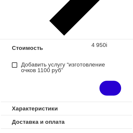
Закажите понравившуюся модель
в ближайший салон “Оптик-Экспресс”.
*Доступно для Республики
Башкортостан
4 950
i
Стоимость
Добавить услугу “изготовление
очков 1100 руб”
Характеристики
Доставка и оплата