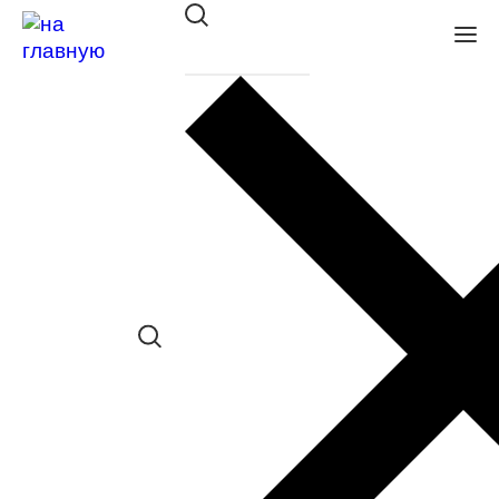
Оправа Merel ME1112 C1
в наличии (Осталась 1 шт.) *наличие
товара в конкретном салоне
необходимо уточнять отдельно
Сравнить товар
Поделиться в соц. сетях:
Заказать примерку