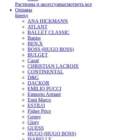
Растворы и аксессуары
смотреть все
Оправы
Бренд
ANA HICKMANN
ATLANT
BALLET CLASSIC
Baniss
BEN.X
BOSS (HUGO BOSS)
BULGET
Cazal
CHRISTIAN LACROIX
CONTINENTAL
D&G
DACKOR
EMILIO PUCCI
Emporio Armani
Enni Marco
ESTILO
Fisher Price
Genny
Glory
GUESS
HUGO (HUGO BOSS)
ISABELLE