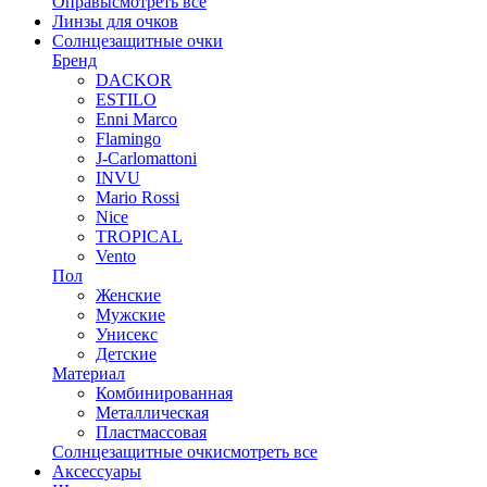
Оправы
смотреть все
Линзы для очков
Солнцезащитные очки
Бренд
DACKOR
ESTILO
Enni Marco
Flamingo
J-Carlomattoni
INVU
Mario Rossi
Nice
TROPICAL
Vento
Пол
Женские
Мужские
Унисекс
Детские
Материал
Комбинированная
Металлическая
Пластмассовая
Солнцезащитные очки
смотреть все
Аксессуары