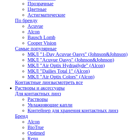
Прозрачные
Цветные
Астигматические
По бренду
Acuvue
Alcon
Bausch Lomb
Cooper Vision
Самые популярные
МКЛ "1-Day Acuvue Oasys" (Johnson&Johnson)
МКЛ "Acuvue Oasys" (Johnson&Johnson)
МКЛ "Air Optix Hydraglyde" (Alcon)
МКЛ "Dailies Total 1" (Alcon)
МКЛ "Air Optix Colors" (Alcon)
Контактные линзы
смотреть все
Растворы и аксессуары
Для контактных линз
Растворы
Увлажняющие капли
Контейнер для хранения контактных линз
Бренд
Alcon
BioTrue
Optimed
Renu