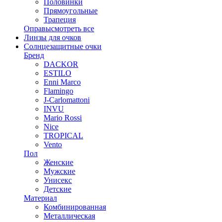
Половинки
Прямоугольные
Трапеция
Оправы
смотреть все
Линзы для очков
Солнцезащитные очки
Бренд
DACKOR
ESTILO
Enni Marco
Flamingo
J-Carlomattoni
INVU
Mario Rossi
Nice
TROPICAL
Vento
Пол
Женские
Мужские
Унисекс
Детские
Материал
Комбинированная
Металлическая