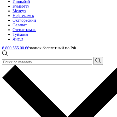
Ишимбай
Кумертау
Мелеуз
Нефтекамск
Октябрьский
Салават
Стерлитамак
Туймазы
Янаул
8 800 555 00 66
звонок бесплатный по РФ