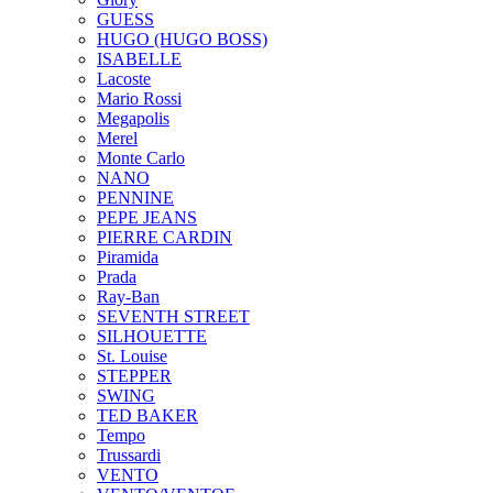
GUESS
HUGO (HUGO BOSS)
ISABELLE
Lacoste
Mario Rossi
Megapolis
Merel
Monte Carlo
NANO
PENNINE
PEPE JEANS
PIERRE CARDIN
Piramida
Prada
Ray-Ban
SEVENTH STREET
SILHOUETTE
St. Louise
STEPPER
SWING
TED BAKER
Tempo
Trussardi
VENTO