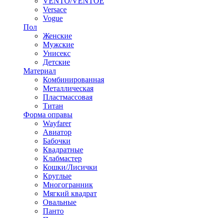
VENTO/VENTOE
Versace
Vogue
Пол
Женские
Мужские
Унисекс
Детские
Материал
Комбинированная
Металлическая
Пластмассовая
Титан
Форма оправы
Wayfarer
Авиатор
Бабочки
Квадратные
Клабмастер
Кошки/Лисички
Круглые
Многогранник
Мягкий квадрат
Овальные
Панто