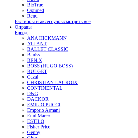
BioTrue
Optimed
Renu
Растворы и аксессуары
смотреть все
Оправы
Бренд
ANA HICKMANN
ATLANT
BALLET CLASSIC
Baniss
BEN.X
BOSS (HUGO BOSS)
BULGET
Cazal
CHRISTIAN LACROIX
CONTINENTAL
D&G
DACKOR
EMILIO PUCCI
Emporio Armani
Enni Marco
ESTILO
Fisher Price
Genny
Glory