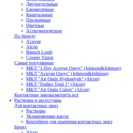
Двухнедельные
Ежемесячные
Квартальные
Прозрачные
Цветные
Астигматические
По бренду
Acuvue
Alcon
Bausch Lomb
Cooper Vision
Самые популярные
МКЛ "1-Day Acuvue Oasys" (Johnson&Johnson)
МКЛ "Acuvue Oasys" (Johnson&Johnson)
МКЛ "Air Optix Hydraglyde" (Alcon)
МКЛ "Dailies Total 1" (Alcon)
МКЛ "Air Optix Colors" (Alcon)
Контактные линзы
смотреть все
Растворы и аксессуары
Для контактных линз
Растворы
Увлажняющие капли
Контейнер для хранения контактных линз
Бренд
Alcon