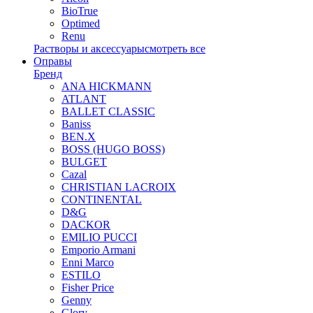
BioTrue
Optimed
Renu
Растворы и аксессуары
смотреть все
Оправы
Бренд
ANA HICKMANN
ATLANT
BALLET CLASSIC
Baniss
BEN.X
BOSS (HUGO BOSS)
BULGET
Cazal
CHRISTIAN LACROIX
CONTINENTAL
D&G
DACKOR
EMILIO PUCCI
Emporio Armani
Enni Marco
ESTILO
Fisher Price
Genny
Glory