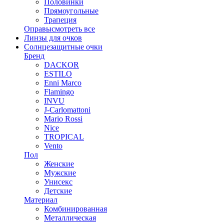
Половинки
Прямоугольные
Трапеция
Оправы
смотреть все
Линзы для очков
Солнцезащитные очки
Бренд
DACKOR
ESTILO
Enni Marco
Flamingo
INVU
J-Carlomattoni
Mario Rossi
Nice
TROPICAL
Vento
Пол
Женские
Мужские
Унисекс
Детские
Материал
Комбинированная
Металлическая