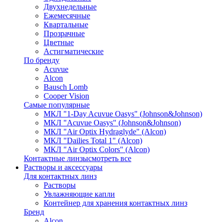
Двухнедельные
Ежемесячные
Квартальные
Прозрачные
Цветные
Астигматические
По бренду
Acuvue
Alcon
Bausch Lomb
Cooper Vision
Самые популярные
МКЛ "1-Day Acuvue Oasys" (Johnson&Johnson)
МКЛ "Acuvue Oasys" (Johnson&Johnson)
МКЛ "Air Optix Hydraglyde" (Alcon)
МКЛ "Dailies Total 1" (Alcon)
МКЛ "Air Optix Colors" (Alcon)
Контактные линзы
смотреть все
Растворы и аксессуары
Для контактных линз
Растворы
Увлажняющие капли
Контейнер для хранения контактных линз
Бренд
Alcon