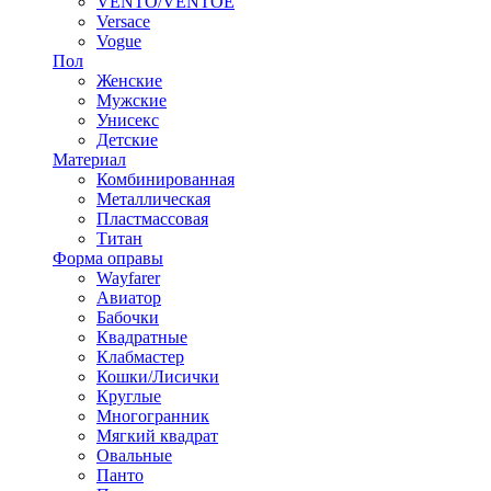
VENTO/VENTOE
Versace
Vogue
Пол
Женские
Мужские
Унисекс
Детские
Материал
Комбинированная
Металлическая
Пластмассовая
Титан
Форма оправы
Wayfarer
Авиатор
Бабочки
Квадратные
Клабмастер
Кошки/Лисички
Круглые
Многогранник
Мягкий квадрат
Овальные
Панто