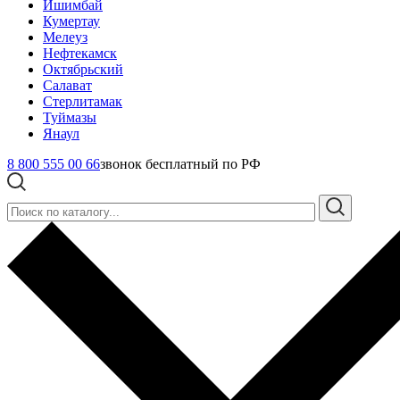
Ишимбай
Кумертау
Мелеуз
Нефтекамск
Октябрьский
Салават
Стерлитамак
Туймазы
Янаул
8 800 555 00 66
звонок бесплатный по РФ