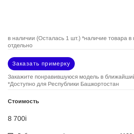
Optimed
Пластмассовая
Пластмассовая
(Johnson&Johnson)
Renu
Титан
 стопперы
Футляры для очков
МКЛ "Air Optix Hydraglyde"
(Alcon)
МКЛ "Dailies Total 1" (Alcon)
в наличии (Осталась 1 шт.) *наличие товара 
отдельно
МКЛ "Air Optix Colors" (Alcon)
Заказать примерку
Закажите понравившуюся модель в ближайший
*Доступно для Республики Башкортостан
Стоимость
8 700
i