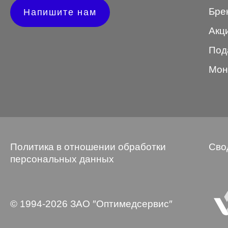
Бре
Напишите нам
Wayfarer
Акц
Авиатор
Под
Бабочки
Мон
Квадратные
Клабмастер
Кошки/Лисички
Круглые
Политика в отношении обработки
Сво
Многогранник
персональных данных
Мягкий квадрат
Овальные
© 1994-2026 ЗАО ″Оптимедсервис″
Панто