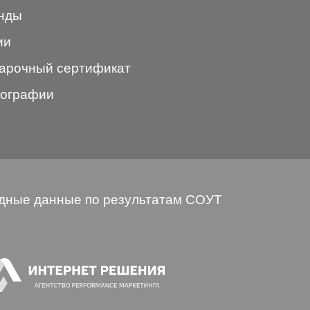
нды
ии
арочный сертификат
ографии
дные данные по результатам СОУТ