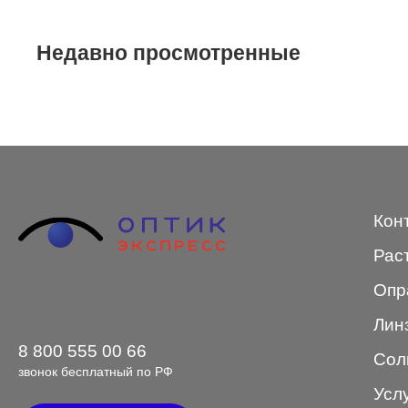
STEPPER
Недавно просмотренные
SWING
TED BAKER
Tempo
Trussardi
VENTO
Кон
VENTO/VENTOE
Рас
Versace
Опр
Vogue
Лин
8 800 555 00 66
Сол
звонок бесплатный по РФ
Усл
Форма оправы