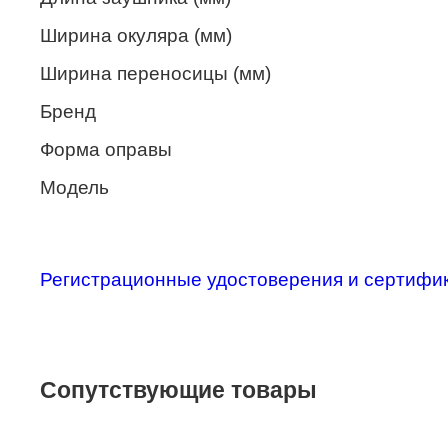
Merel
Ширина окуляра (мм)
Monte Carlo
Ширина переносицы (мм)
NANO
Бренд
PENNINE
Форма оправы
PEPE JEANS
Модель
PIERRE CARDIN
Piramida
Регистрационные удостоверения и сертифи
Prada
Ray-Ban
SEVENTH STREET
Сопутствующие товары
SILHOUETTE
St. Louise