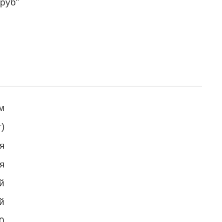
 руб”
м
т)
я
я
й
й
0