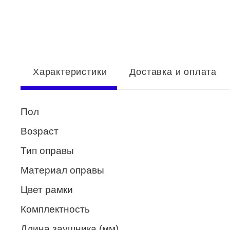
Enni Marco
ESTILO
Fisher Price
Характеристики
Доставка и оплата
Genny
Glory
Пол
GUESS
Возраст
HUGO (HUGO BOSS)
Тип оправы
ISABELLE
Материал оправы
Lacoste
Цвет рамки
Mario Rossi
Комплектность
Megapolis
Длина заушника (мм)