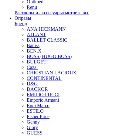
Optimed
Renu
Растворы и аксессуары
смотреть все
Оправы
Бренд
ANA HICKMANN
ATLANT
BALLET CLASSIC
Baniss
BEN.X
BOSS (HUGO BOSS)
BULGET
Cazal
CHRISTIAN LACROIX
CONTINENTAL
D&G
DACKOR
EMILIO PUCCI
Emporio Armani
Enni Marco
ESTILO
Fisher Price
Genny
Glory
GUESS