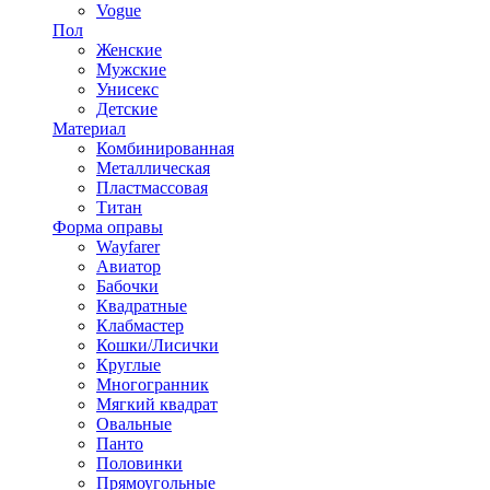
Vogue
Пол
Женские
Мужские
Унисекс
Детские
Материал
Комбинированная
Металлическая
Пластмассовая
Титан
Форма оправы
Wayfarer
Авиатор
Бабочки
Квадратные
Клабмастер
Кошки/Лисички
Круглые
Многогранник
Мягкий квадрат
Овальные
Панто
Половинки
Прямоугольные