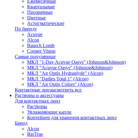
Ежемесячные
Квартальные
Прозрачные
Цветные
Астигматические
По бренду
Acuvue
Alcon
Bausch Lomb
Cooper Vision
Самые популярные
МКЛ "1-Day Acuvue Oasys" (Johnson&Johnson)
МКЛ "Acuvue Oasys" (Johnson&Johnson)
МКЛ "Air Optix Hydraglyde" (Alcon)
МКЛ "Dailies Total 1" (Alcon)
МКЛ "Air Optix Colors" (Alcon)
Контактные линзы
смотреть все
Растворы и аксессуары
Для контактных линз
Растворы
Увлажняющие капли
Контейнер для хранения контактных линз
Бренд
Alcon
BioTrue