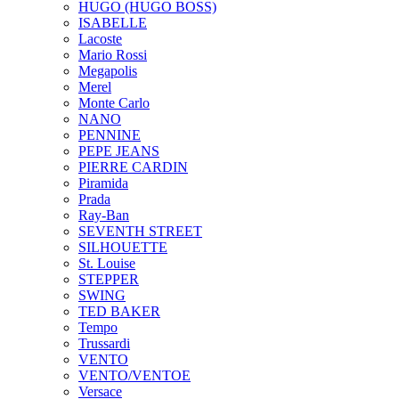
HUGO (HUGO BOSS)
ISABELLE
Lacoste
Mario Rossi
Megapolis
Merel
Monte Carlo
NANO
PENNINE
PEPE JEANS
PIERRE CARDIN
Piramida
Prada
Ray-Ban
SEVENTH STREET
SILHOUETTE
St. Louise
STEPPER
SWING
TED BAKER
Tempo
Trussardi
VENTO
VENTO/VENTOE
Versace