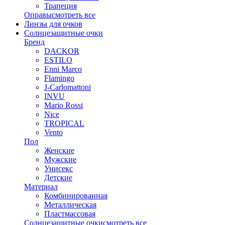
Трапеция
Оправы
смотреть все
Линзы для очков
Солнцезащитные очки
Бренд
DACKOR
ESTILO
Enni Marco
Flamingo
J-Carlomattoni
INVU
Mario Rossi
Nice
TROPICAL
Vento
Пол
Женские
Мужские
Унисекс
Детские
Материал
Комбинированная
Металлическая
Пластмассовая
Солнцезащитные очки
смотреть все