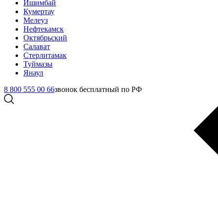
Ишимбай
Кумертау
Мелеуз
Нефтекамск
Октябрьский
Салават
Стерлитамак
Туймазы
Янаул
8 800 555 00 66
звонок бесплатный по РФ