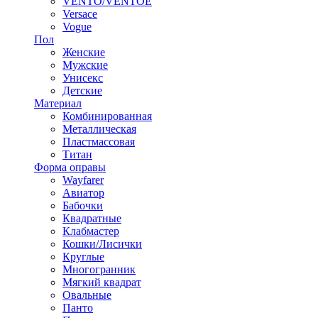
VENTO/VENTOE
Versace
Vogue
Пол
Женские
Мужские
Унисекс
Детские
Материал
Комбинированная
Металлическая
Пластмассовая
Титан
Форма оправы
Wayfarer
Авиатор
Бабочки
Квадратные
Клабмастер
Кошки/Лисички
Круглые
Многогранник
Мягкий квадрат
Овальные
Панто