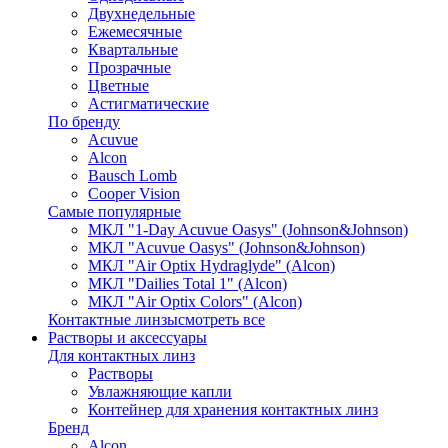
Двухнедельные
Ежемесячные
Квартальные
Прозрачные
Цветные
Астигматические
По бренду
Acuvue
Alcon
Bausch Lomb
Cooper Vision
Самые популярные
МКЛ "1-Day Acuvue Oasys" (Johnson&Johnson)
МКЛ "Acuvue Oasys" (Johnson&Johnson)
МКЛ "Air Optix Hydraglyde" (Alcon)
МКЛ "Dailies Total 1" (Alcon)
МКЛ "Air Optix Colors" (Alcon)
Контактные линзы
смотреть все
Растворы и аксессуары
Для контактных линз
Растворы
Увлажняющие капли
Контейнер для хранения контактных линз
Бренд
Alcon