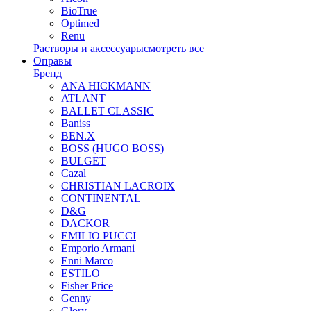
BioTrue
Optimed
Renu
Растворы и аксессуары
смотреть все
Оправы
Бренд
ANA HICKMANN
ATLANT
BALLET CLASSIC
Baniss
BEN.X
BOSS (HUGO BOSS)
BULGET
Cazal
CHRISTIAN LACROIX
CONTINENTAL
D&G
DACKOR
EMILIO PUCCI
Emporio Armani
Enni Marco
ESTILO
Fisher Price
Genny
Glory