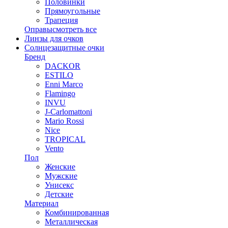
Половинки
Прямоугольные
Трапеция
Оправы
смотреть все
Линзы для очков
Солнцезащитные очки
Бренд
DACKOR
ESTILO
Enni Marco
Flamingo
INVU
J-Carlomattoni
Mario Rossi
Nice
TROPICAL
Vento
Пол
Женские
Мужские
Унисекс
Детские
Материал
Комбинированная
Металлическая