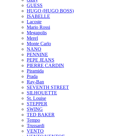
GUESS
HUGO (HUGO BOSS)
ISABELLE
Lacoste
Mario Rossi
Megapolis
Merel
Monte Carlo
NANO
PENNINE
PEPE JEANS
PIERRE CARDIN
Piramida
Prada
Ray-Ban
SEVENTH STREET
SILHOUETTE
St. Louise
STEPPER
SWING
TED BAKER
Tempo
Trussardi
VENTO