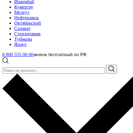
Ишимбай
Кумертау
Мелеуз
Нефтекамск
Октябрьский
Салават
Стерлитамак
Туймазы
Янаул
8 800 555 00 66
звонок бесплатный по РФ