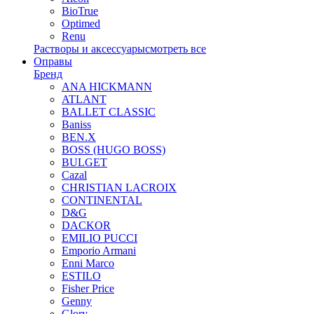
BioTrue
Optimed
Renu
Растворы и аксессуары
смотреть все
Оправы
Бренд
ANA HICKMANN
ATLANT
BALLET CLASSIC
Baniss
BEN.X
BOSS (HUGO BOSS)
BULGET
Cazal
CHRISTIAN LACROIX
CONTINENTAL
D&G
DACKOR
EMILIO PUCCI
Emporio Armani
Enni Marco
ESTILO
Fisher Price
Genny
Glory