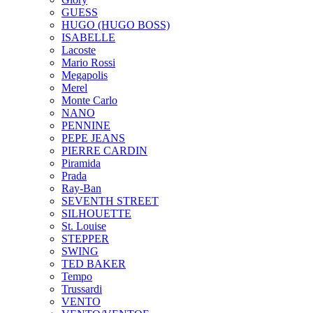
GUESS
HUGO (HUGO BOSS)
ISABELLE
Lacoste
Mario Rossi
Megapolis
Merel
Monte Carlo
NANO
PENNINE
PEPE JEANS
PIERRE CARDIN
Piramida
Prada
Ray-Ban
SEVENTH STREET
SILHOUETTE
St. Louise
STEPPER
SWING
TED BAKER
Tempo
Trussardi
VENTO