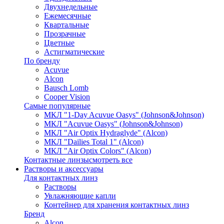
Двухнедельные
Ежемесячные
Квартальные
Прозрачные
Цветные
Астигматические
По бренду
Acuvue
Alcon
Bausch Lomb
Cooper Vision
Самые популярные
МКЛ "1-Day Acuvue Oasys" (Johnson&Johnson)
МКЛ "Acuvue Oasys" (Johnson&Johnson)
МКЛ "Air Optix Hydraglyde" (Alcon)
МКЛ "Dailies Total 1" (Alcon)
МКЛ "Air Optix Colors" (Alcon)
Контактные линзы
смотреть все
Растворы и аксессуары
Для контактных линз
Растворы
Увлажняющие капли
Контейнер для хранения контактных линз
Бренд
Alcon