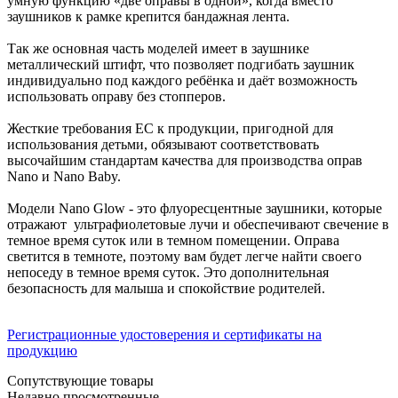
умную функцию «две оправы в одной», когда вместо
заушников к рамке крепится бандажная лента.
Так же основная часть моделей имеет в заушнике
металлический штифт, что позволяет подгибать заушник
индивидуально под каждого ребёнка и даёт возможность
использовать оправу без стопперов.
Жесткие требования ЕС к продукции, пригодной для
использования детьми, обязывают соответствовать
высочайшим стандартам качества для производства оправ
Nano и Nano Baby.
Модели Nano Glow - это флуоресцентные заушники, которые
отражают ультрафиолетовые лучи и обеспечивают свечение в
темное время суток или в темном помещении. Оправа
светится в темноте, поэтому вам будет легче найти своего
непоседу в темное время суток. Это дополнительная
безопасность для малыша и спокойствие родителей.
Регистрационные удостоверения и сертификаты на
продукцию
Сопутствующие товары
Недавно просмотренные