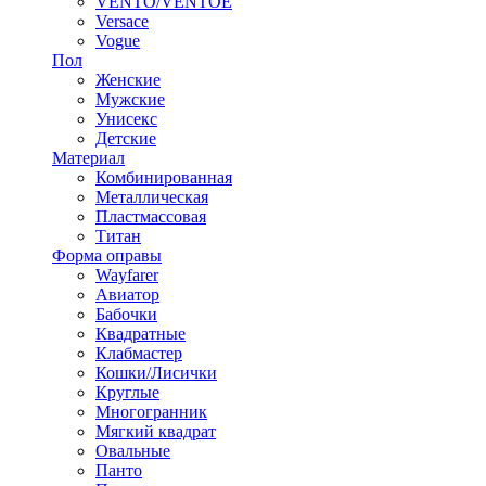
VENTO/VENTOE
Versace
Vogue
Пол
Женские
Мужские
Унисекс
Детские
Материал
Комбинированная
Металлическая
Пластмассовая
Титан
Форма оправы
Wayfarer
Авиатор
Бабочки
Квадратные
Клабмастер
Кошки/Лисички
Круглые
Многогранник
Мягкий квадрат
Овальные
Панто