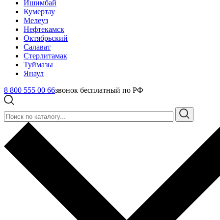
Ишимбай
Кумертау
Мелеуз
Нефтекамск
Октябрьский
Салават
Стерлитамак
Туймазы
Янаул
8 800 555 00 66
звонок бесплатный по РФ