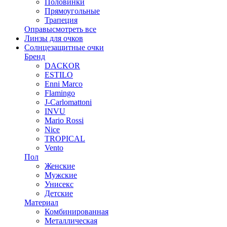
Половинки
Прямоугольные
Трапеция
Оправы
смотреть все
Линзы для очков
Солнцезащитные очки
Бренд
DACKOR
ESTILO
Enni Marco
Flamingo
J-Carlomattoni
INVU
Mario Rossi
Nice
TROPICAL
Vento
Пол
Женские
Мужские
Унисекс
Детские
Материал
Комбинированная
Металлическая