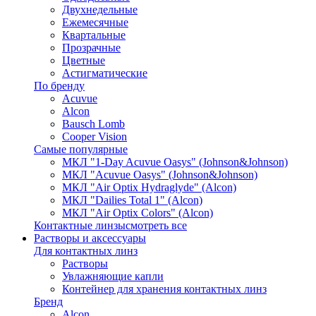
Двухнедельные
Ежемесячные
Квартальные
Прозрачные
Цветные
Астигматические
По бренду
Acuvue
Alcon
Bausch Lomb
Cooper Vision
Самые популярные
МКЛ "1-Day Acuvue Oasys" (Johnson&Johnson)
МКЛ "Acuvue Oasys" (Johnson&Johnson)
МКЛ "Air Optix Hydraglyde" (Alcon)
МКЛ "Dailies Total 1" (Alcon)
МКЛ "Air Optix Colors" (Alcon)
Контактные линзы
смотреть все
Растворы и аксессуары
Для контактных линз
Растворы
Увлажняющие капли
Контейнер для хранения контактных линз
Бренд
Alcon