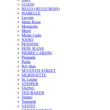
GUESS
HUGO (HUGO BOSS)
ISABELLE
Lacoste
Mario Rossi
Megapolis
Merel
Monte Carlo
NANO
PENNINE
PEPE JEANS
PIERRE CARDIN
Piramida
Prada
Ray-Ban
SEVENTH STREET
SILHOUETTE
St. Louise
STEPPER
SWING
TED BAKER
Tempo
Trussardi
VENTO