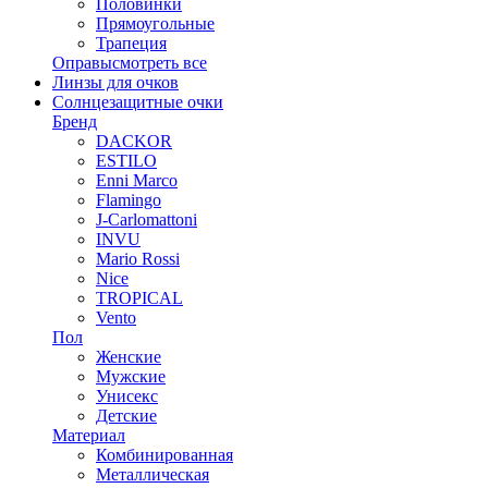
Половинки
Прямоугольные
Трапеция
Оправы
смотреть все
Линзы для очков
Солнцезащитные очки
Бренд
DACKOR
ESTILO
Enni Marco
Flamingo
J-Carlomattoni
INVU
Mario Rossi
Nice
TROPICAL
Vento
Пол
Женские
Мужские
Унисекс
Детские
Материал
Комбинированная
Металлическая