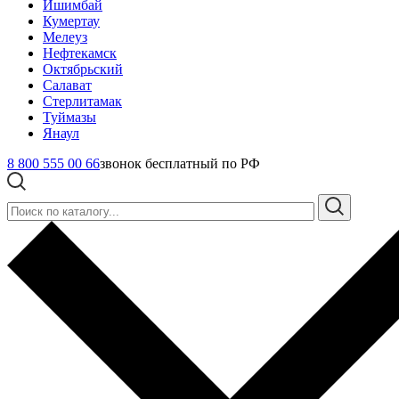
Ишимбай
Кумертау
Мелеуз
Нефтекамск
Октябрьский
Салават
Стерлитамак
Туймазы
Янаул
8 800 555 00 66
звонок бесплатный по РФ