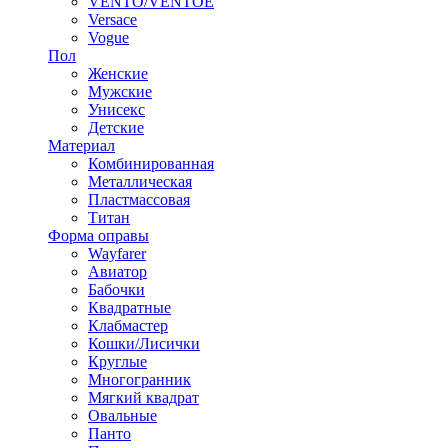
VENTO/VENTOE
Versace
Vogue
Пол
Женские
Мужские
Унисекс
Детские
Материал
Комбинированная
Металлическая
Пластмассовая
Титан
Форма оправы
Wayfarer
Авиатор
Бабочки
Квадратные
Клабмастер
Кошки/Лисички
Круглые
Многогранник
Мягкий квадрат
Овальные
Панто