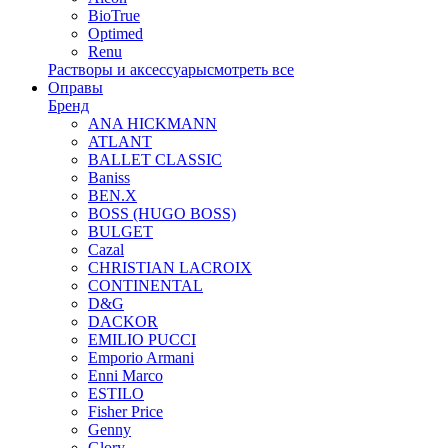
BioTrue
Optimed
Renu
Растворы и аксессуары
смотреть все
Оправы
Бренд
ANA HICKMANN
ATLANT
BALLET CLASSIC
Baniss
BEN.X
BOSS (HUGO BOSS)
BULGET
Cazal
CHRISTIAN LACROIX
CONTINENTAL
D&G
DACKOR
EMILIO PUCCI
Emporio Armani
Enni Marco
ESTILO
Fisher Price
Genny
Glory